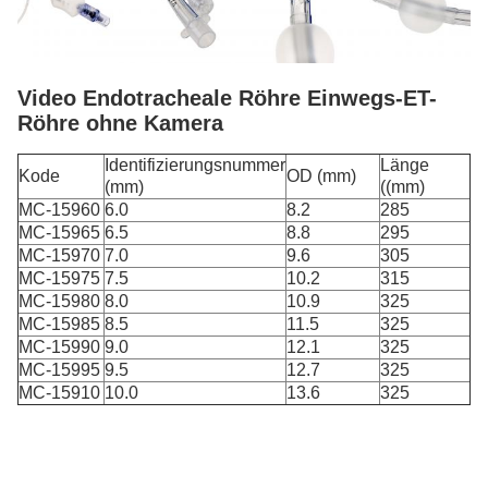
Video Endotracheale Röhre Einwegs-ET-
Röhre ohne Kamera
Identifizierungsnummer
Länge
Kode
OD (mm)
(mm)
((mm)
MC-15960
6.0
8.2
285
MC-15965
6.5
8.8
295
MC-15970
7.0
9.6
305
MC-15975
7.5
10.2
315
MC-15980
8.0
10.9
325
MC-15985
8.5
11.5
325
MC-15990
9.0
12.1
325
MC-15995
9.5
12.7
325
MC-15910
10.0
13.6
325