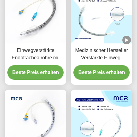
Einwegverstärkte
Medizinischer Hersteller
Endotrachealröhre mit
Verstärkte Einweg-
Sauganschluss zur VAP-
Endotrachealröhre
Beste Preis erhalten
Prävention
Beste Preis erhalten
DEHP-frei