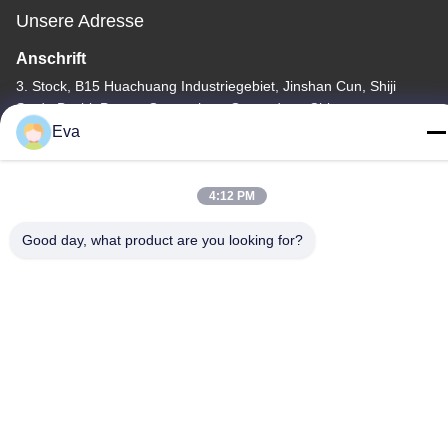
Unsere Adresse
Anschrift
3. Stock, B15 Huachuang Industriegebiet, Jinshan Cun, Shiji
Stadt, Bezirk Panyu, Guangzhou, Guangdong China
Eva
Tel.
86-020-3156-0583
4:12 PM
Good day, what product are you looking for?
China Gute Qualität Geschlossene Sauganlage Lieferant.
Urheberrecht © -2026 MCREAT (GUANGZHOU) BIO-TECH
CO.,LTD Alle Rechte vorbehalten.
Datenschutzrichtlinie
|
Sitemap