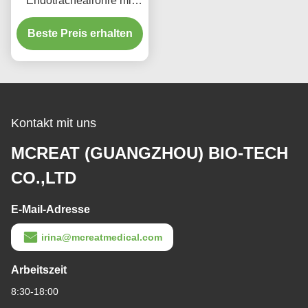
Endotrachealröhre mit
Mikro-Dünnen-PU-
Beste Preis erhalten
Manschetten für den
Sauganschluss
Kontakt mit uns
MCREAT (GUANGZHOU) BIO-TECH
CO.,LTD
E-Mail-Adresse
irina@mcreatmedical.com
Arbeitszeit
8:30-18:00