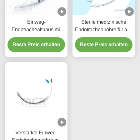
Einweg-
Sterile medizinische
Endotrachealtubus mit
Endotrachealröhre für alle
Absauganschluss -
Größen mit CE ISO
Beste Preis erhalten
DEHP-freies,
Beste Preis erhalten
transparentes PVC für
fünf Jahre
Qualitätsgarantie
Verstärkte Einweg-