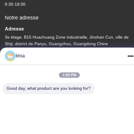
8:30-18:00
Notre adresse
Adresse
3e étage, B15 Huachuang Zone industrielle, Jinshan Cun, ville de
Shiji, district de Panyu, Guangzhou, Guangdong Chine
Télégramme
Irina
86-020-3156-0583
1:09 PM
Good day, what product are you looking for?
Chine Bonne qualité Système d'aspiration fermé Le fournisseur.
-2026 MCREAT (GUANGZHOU) BIO-TECH CO.,LTD Tous les
droits réservés.
Politique de confidentialité
|
Plan du site