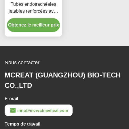
Tubes endotrachéales
jetables renforcées avec
port d'aspiration micro-
Obtenez le meilleur prix
mince menotté en PU
Nous contacter
MCREAT (GUANGZHOU) BIO-TECH
CO.,LTD
E-mail
irina@mcreatmedical.com
Temps de travail