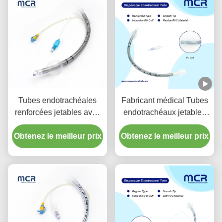
Tubes endotrachéales
Fabricant médical Tubes
renforcées jetables avec
endotrachéaux jetables
port d'aspiration pour la
renforcés sans DEHP
Obtenez le meilleur prix
prévention de la VAP
Obtenez le meilleur prix