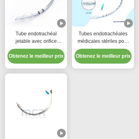
Tube endotrachéal
Tubes endotrachéales
jetable avec orifice
médicales stériles pour
d'aspiration - PVC
toutes les tailles avec CE
Obtenez le meilleur prix
transparent sans DEHP
Obtenez le meilleur prix
ISO
pour une garantie de
qualité de cinq ans