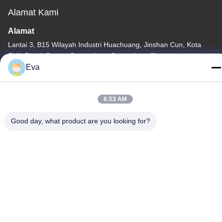
Alamat Kami
Alamat
Lantai 3, B15 Wilayah Industri Huachuang, Jinshan Cun, Kota
Shiji, Distrik Panyu, Guangzhou, Guangdong Cina
Eva
Telp
86-020-3156-0583
6:53 AM
Good day, what product are you looking for?
Cina Kualitas Baik Sistem Hisap Tertutup Pemasok. Hak cipta ©
-2026 MCREAT (GUANGZHOU) BIO-TECH CO.,LTD Semua hak
dilindungi.
Kebijakan Privasi
|
Sitemap