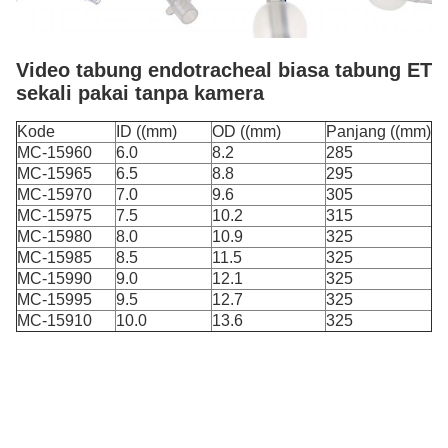
Video tabung endotracheal biasa tabung ET
sekali pakai tanpa kamera
Kode
ID ((mm)
OD ((mm)
Panjang ((mm)
MC-15960
6.0
8.2
285
MC-15965
6.5
8.8
295
MC-15970
7.0
9.6
305
MC-15975
7.5
10.2
315
MC-15980
8.0
10.9
325
MC-15985
8.5
11.5
325
MC-15990
9.0
12.1
325
MC-15995
9.5
12.7
325
MC-15910
10.0
13.6
325