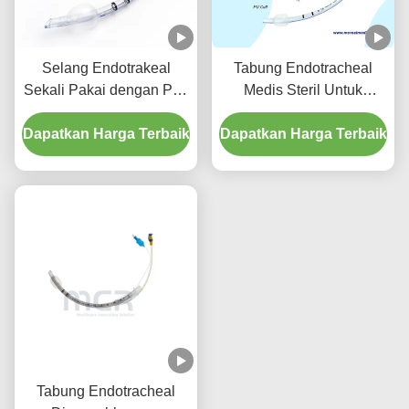
Selang Endotrakeal
Tabung Endotracheal
Sekali Pakai dengan Port
Medis Steril Untuk
Suction - PVC
Semua Ukuran Dengan
Dapatkan Harga Terbaik
Transparan Bebas DEHP
Dapatkan Harga Terbaik
CE ISO
untuk Jaminan Kualitas
Lima Tahun
Tabung Endotracheal