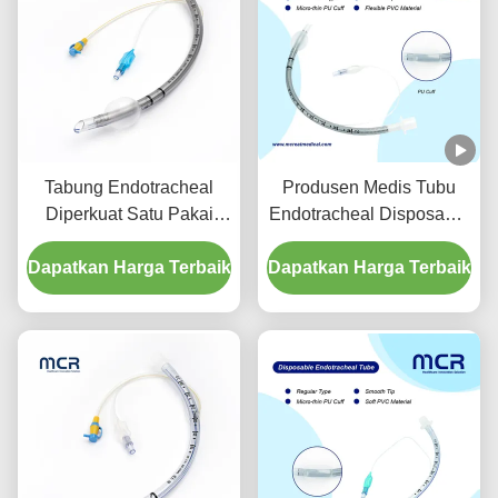
Tabung Endotracheal
Produsen Medis Tubu
Diperkuat Satu Pakai
Endotracheal Disposable
Dengan Port Penyedutan
Diperkuat Bebas DEHP
Dapatkan Harga Terbaik
Untuk Pencegahan VAP
Dapatkan Harga Terbaik