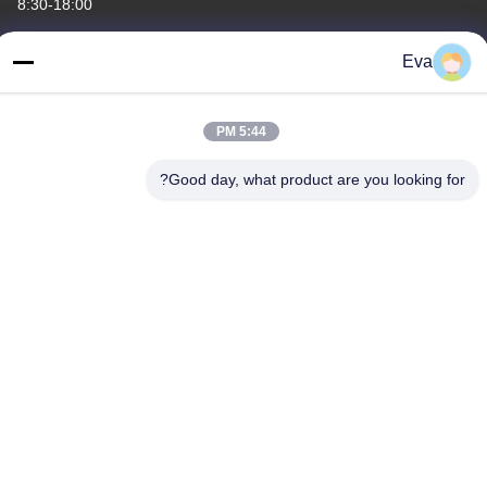
8:30-18:00
عنواننا
Eva
العنوان
الطابق الثالث، B15 منطقة هواشوانغ الصناعية، جينشان كون، مدينة
5:44 PM
شيجي، منطقة بانيو، قوانغتشو، قوانغدونغ الصين
Good day, what product are you looking for?
الهاتف
86-020-3156-0583
الصين جودة جيدة نظام شفط مغلق المورد. حقوق الطبع والنشر ©
-2026 MCREAT (GUANGZHOU) BIO-TECH CO.,LTD جميع الحقوق
محفوظة
سياسة الخصوصية
|
خريطة الموقع