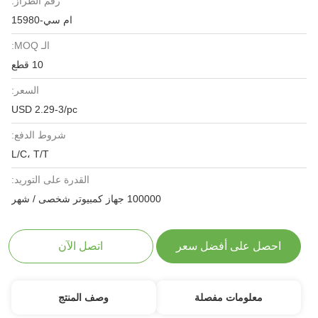
رقم الطراز:
ام سي-15980
الـ MOQ:
10 قطع
السعر:
USD 2.29-3/pc
شروط الدفع:
L/C، T/T
القدرة على التوريد:
100000 جهاز كمبيوتر شخصى / شهر
احصل على أفضل سعر
اتصل الآن
معلومات مفصلة
وصف المنتج