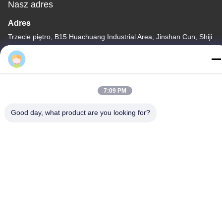
Nasz adres
Adres
Trzecie piętro, B15 Huachuang Industrial Area, Jinshan Cun, Shiji
Town, Panyu District, Guangzhou, Guangdong China
Tel.
86-020-3156-0583
7:09 PM
Good day, what product are you looking for?
Chiny Dobra jakość Zamknięty układ ssący Sprzedawca. -2026
MCREAT (GUANGZHOU) BIO-TECH CO.,LTD Wszystkie prawa
zastrzeżone.
Polityka prywatności
|
Sitemap