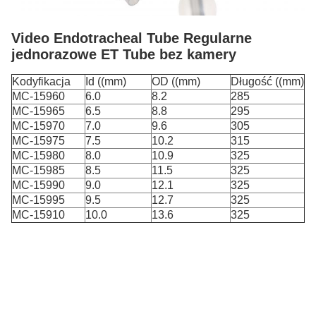
Video Endotracheal Tube Regularne
jednorazowe ET Tube bez kamery
Kodyfikacja
Id ((mm)
OD ((mm)
Długość ((mm)
MC-15960
6.0
8.2
285
MC-15965
6.5
8.8
295
MC-15970
7.0
9.6
305
MC-15975
7.5
10.2
315
MC-15980
8.0
10.9
325
MC-15985
8.5
11.5
325
MC-15990
9.0
12.1
325
MC-15995
9.5
12.7
325
MC-15910
10.0
13.6
325