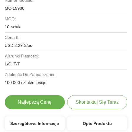
Numer Modelu:
MC-15980
MOQ:
10 sztuk
Cena £:
USD 2.29-3/pc
Warunki Płatności:
L/C, T/T
Zdolność Do Zaopatrzenia:
100 000 sztuk/miesiąc
Najlepszą Cenę
Skontaktuj Się Teraz
Szczegółowe Informacje
Opis Produktu