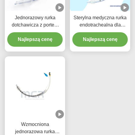
Jednorazowy rurka
Sterylna medyczna rurka
dotchawicza z portem
endotrachealna dla
ssącym - Bez DEHP
wszystkich rozmiarów z
Przezroczysty PVC z
Najlepszą cenę
Najlepszą cenę
CE ISO
pięcioletnią gwarancją
jakości
Wzmocniona
jednorazowa rurka