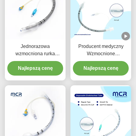
Jednorazowa
Producent medyczny
wzmocniona rurka
Wzmocnione
endotrachealna z
jednorazowe rurki
odciągaczem do
Najlepszą cenę
endotrachealne bez
Najlepszą cenę
zapobiegania VAP
DEHP