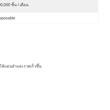
0,000 ชิ้น / เดือน
isposable
ส้แม่นยําและรวดเร็วขึ้น