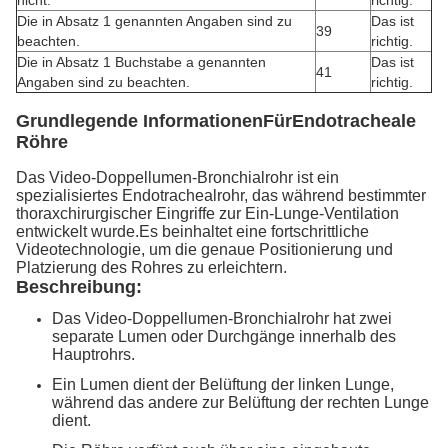
nicht.
richtig.
Die in Absatz 1 genannten Angaben sind zu
Das ist
39
beachten.
richtig.
Die in Absatz 1 Buchstabe a genannten
Das ist
41
Angaben sind zu beachten.
richtig.
Grundlegende Informationen
Für
Endotracheale
Röhre
Das Video-Doppellumen-Bronchialrohr ist ein
spezialisiertes Endotrachealrohr, das während bestimmter
thoraxchirurgischer Eingriffe zur Ein-Lunge-Ventilation
entwickelt wurde.Es beinhaltet eine fortschrittliche
Videotechnologie, um die genaue Positionierung und
Platzierung des Rohres zu erleichtern.
Beschreibung:
Das Video-Doppellumen-Bronchialrohr hat zwei
separate Lumen oder Durchgänge innerhalb des
Hauptrohrs.
Ein Lumen dient der Belüftung der linken Lunge,
während das andere zur Belüftung der rechten Lunge
dient.