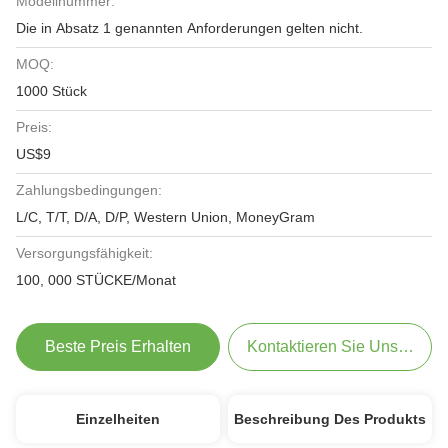
Modellnummer:
Die in Absatz 1 genannten Anforderungen gelten nicht.
MOQ:
1000 Stück
Preis:
US$9
Zahlungsbedingungen:
L/C, T/T, D/A, D/P, Western Union, MoneyGram
Versorgungsfähigkeit:
100, 000 STÜCKE/Monat
Beste Preis Erhalten
Kontaktieren Sie Uns Jetzt
Einzelheiten
Beschreibung Des Produkts