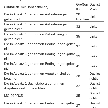
Größen-
Das ist
(Mündlich, mit Handschellen)
ID
Mark.
Die in Absatz 1 genannten Anforderungen
28
Links
gelten nicht.
Franken
Die in Absatz 1 genannten Anforderungen
32
Links
gelten nicht.
Die in Absatz 1 genannten Anforderungen
35
Links
gelten nicht.
Die in Absatz 1 genannten Bedingungen gelten
37
Links
nicht.
Die in Absatz 1 genannten Bedingungen gelten
39
Links
nicht.
Die in Absatz 1 genannten Bedingungen gelten
41
Links
nicht.
Die in Absatz 1 genannten Angaben sind zu
Das ist
28
beachten.
richtig.
Die in Absatz 1 Buchstabe a genannten
Das ist
32
Angaben sind zu beachten.
richtig.
Das ist
MC-09PR35
35
richtig.
Die in Absatz 1 genannten Bedingungen gelten
Das ist
37