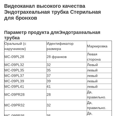
Видеоканал высокого качества
Эндотрахеальная трубка Стерильная
для бронхов
Параметр продукта для
Эндотрахеальная
трубка
Оральный (с
Идентификатор
Маркировка
наручником)
размера
Левая
MC-09PL28
28 франков
сторона
MC-09PL32
32
Левый
MC-09PL35
35
левый
MC-09PL37
37
левый
MC-09PL39
39
левый
MC-09PL41
41
левый
Да,
MC-09PR28
28
правильно.
Да,
MC-09PR32
32
правильно.
Да,
MC-09PR35
35