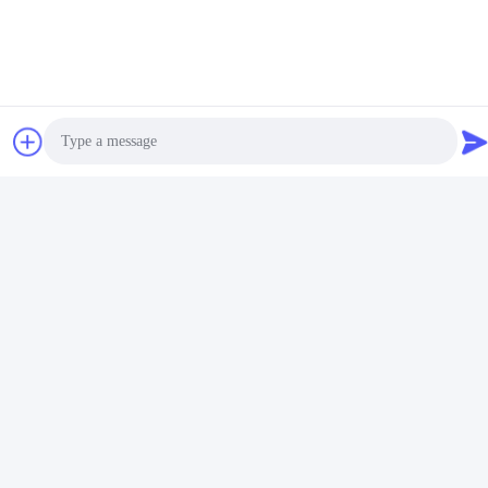
Одноразовая Двойная Луменная Эндобронхиальная
Сопутствующие Продукты
Photo
Video Call
Audio Call
Левая или правая
Двойной люмен видео
сторона двойной
канал
луменной
эндобронхиальная