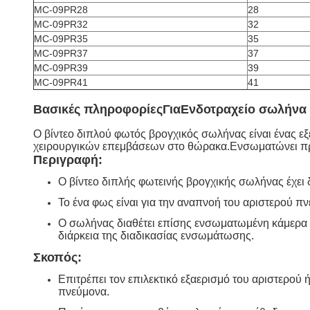
MC-09PR28
28
MC-09PR32
32
MC-09PR35
35
MC-09PR37
37
MC-09PR39
39
MC-09PR41
41
Βασικές πληροφορίες
Για
Ενδοτραχείο σωλήνα
Ο βίντεο διπλού φωτός βρογχικός σωλήνας είναι ένας εξ
χειρουργικών επεμβάσεων στο θώρακα.Ενσωματώνει προη
Περιγραφή:
Ο βίντεο διπλής φωτεινής βρογχικής σωλήνας έχει
Το ένα φως είναι για την αναπνοή του αριστερού πν
Ο σωλήνας διαθέτει επίσης ενσωματωμένη κάμερα β
διάρκεια της διαδικασίας ενσωμάτωσης.
Σκοπός:
Επιτρέπει τον επιλεκτικό εξαερισμό του αριστερο
πνεύμονα.