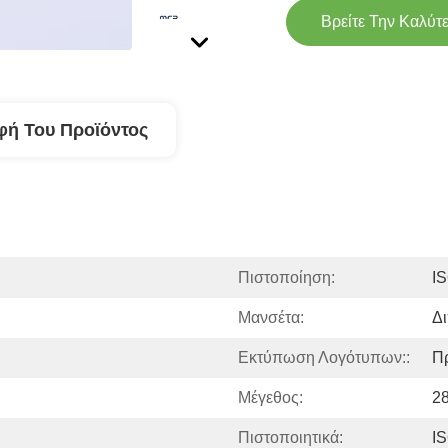
Βρείτε Την Καλύτ
φή Του Προϊόντος
Πιστοποίηση:
I
Μανσέτα:
Δ
Εκτύπωση Λογότυπων::
Π
Μέγεθος:
28
Πιστοποιητικά:
I