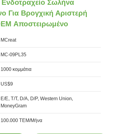
ι Ενδοτραχείο Σωλήνα
ο Για Βρογχική Αριστερή
OEM Αποστειρωμένο
MCreat
MC-09PL35
1000 κομμάτια
US$9
Ε/Ε, Τ/Τ, D/A, D/P, Western Union,
MoneyGram
100.000 ΤΕΜ/Μήνα