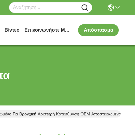
Βίντεο
Επικοινωνήστε Μαζί Μας
Απόσπασμα
τα
ρωμένο Για Βρογχική Αριστερή Κατεύθυνση OEM Αποστειρωμένο