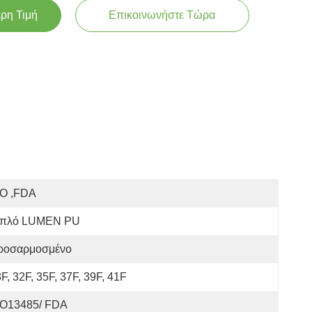
ερη Τιμή
Επικοινωνήστε Τώρα
SO ,FDA
ιπλό LUMEN PU
ροσαρμοσμένο
F, 32F, 35F, 37F, 39F, 41F
SO13485/ FDA