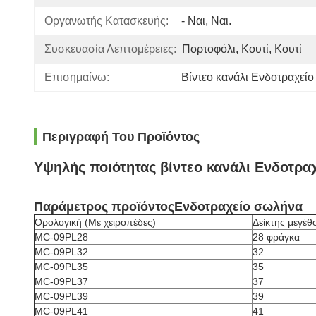
Οργανωτής Κατασκευής:
- Ναι, Ναι.
Συσκευασία Λεπτομέρειες:
Πορτοφόλι, Κουτί, Κουτί
Επισημαίνω:
Βίντεο κανάλι Ενδοτραχεί
Περιγραφή Του Προϊόντος
Υψηλής ποιότητας βίντεο κανάλι Ενδοτρα
Παράμετρος προϊόντος
Ενδοτραχείο σωλήνα
Ορολογική (Με χειροπέδες)
Δείκτης μεγέθ
MC-09PL28
28 φράγκα
MC-09PL32
32
MC-09PL35
35
MC-09PL37
37
MC-09PL39
39
MC-09PL41
41