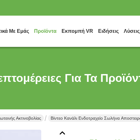
τικά Με Εμάς
Προϊόντα
Εκπομπή VR
Ειδήσεις
Λύσεις
επτομέρειες Για Τα Προϊόν
τεινής Ακτινοβολίας
Βίντεο Κανάλι Ενδοτραχείο Σωλήνα Αποστει