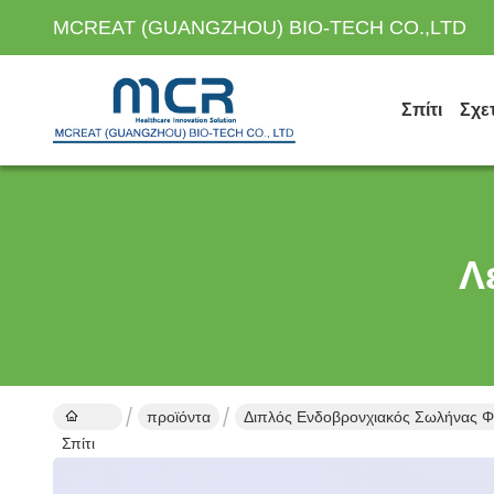
MCREAT (GUANGZHOU) BIO-TECH CO.,LTD
Σπίτι
Σχε
Λ
προϊόντα
Διπλός Ενδοβρονχιακός Σωλήνας Φω
Σπίτι