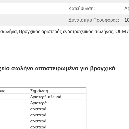
Κατεύθυνση:
Αρ
Δυνατότητα Προσφοράς:
1
ο σωλήνα
, 
Βρογχικός αριστερός ενδοτραχειικός σωλήνας
, 
OEM Α
χείο σωλήνα αποστειρωμένο για βρογχικό
ους
Σημείωση
Αριστερή πλευρά
Αριστερά
αριστερά
αριστερά
αριστερά
αριστερά