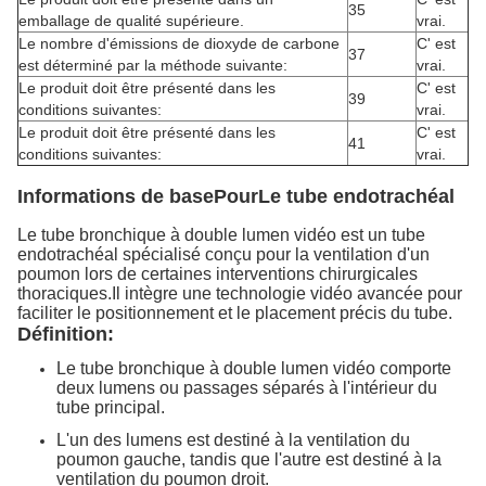
35
emballage de qualité supérieure.
vrai.
Le nombre d'émissions de dioxyde de carbone
C' est
37
est déterminé par la méthode suivante:
vrai.
Le produit doit être présenté dans les
C' est
39
conditions suivantes:
vrai.
Le produit doit être présenté dans les
C' est
41
conditions suivantes:
vrai.
Informations de base
Pour
Le tube endotrachéal
Le tube bronchique à double lumen vidéo est un tube
endotrachéal spécialisé conçu pour la ventilation d'un
poumon lors de certaines interventions chirurgicales
thoraciques.Il intègre une technologie vidéo avancée pour
faciliter le positionnement et le placement précis du tube.
Définition:
Le tube bronchique à double lumen vidéo comporte
deux lumens ou passages séparés à l'intérieur du
tube principal.
L'un des lumens est destiné à la ventilation du
poumon gauche, tandis que l'autre est destiné à la
ventilation du poumon droit.