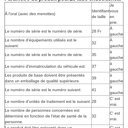
Je
Identifiant
vous
À l'oral (avec des menottes)
de taille
en
prie.
À
Le numéro de série est le numéro de série.
28 Fr
gauche
Le nombre d'équipements utilisés est le
À
32
suivant:
gauche
à
Le numéro de série est le numéro de série.
35
gauche
à
Le numéro d'immatriculation du véhicule est:
37
gauche
Les produits de base doivent être présentés
à
39
dans un emballage de qualité supérieure.
gauche
à
Le numéro de série est le numéro suivant:
41
gauche
C' est
Le nombre d'unités de traitement est le suivant:
28
vrai.
Le nombre de personnes concernées est
C' est
déterminé en fonction de l'état de santé de la
32
vrai.
personne.
Le produit doit être présenté dans un
C' est