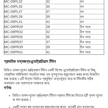
MC-09PL32
32
বাম
MC-09PL35
35
বাম
MC-09PL37
37
বাম
MC-09PL39
39
বাম
MC-09PL41
41
বাম
MC-09PR28
28
ঠিক আছে
MC-09PR32
32
ঠিক আছে
MC-09PR35
35
ঠিক আছে
MC-09PR37
37
ঠিক আছে
MC-09PR39
39
ঠিক আছে
MC-09PR41
41
ঠিক আছে
প্রাথমিক তথ্য
জন্য
এন্ডোট্রাচিয়াল টিউব
ভিডিও ডাবল-লুমেন ব্রঙ্কিয়াল টিউব একটি বিশেষ এন্ডোট্রাচিয়াল টিউব যা কিছু
থোরাসিক সার্জিক্যাল পদ্ধতির সময় এক ফুসফুসের বায়ুচলাচল করার জন্য ডিজাইন
করা হয়েছে।এটি উন্নত ভিডিও প্রযুক্তি অন্তর্ভুক্ত করে যা টিউবটির সঠিক
অবস্থান এবং স্থাপনকে সহজতর করে.
বর্ণনাঃ
ভিডিও ডাবল-লুমেন ব্রঙ্কিয়াল টিউবে প্রধান টিউবের ভিতরে দুটি পৃথক লুমেন
বা পাস রয়েছে।
একটি লুমেন বাম ফুসফুসের বায়ুচলাচলের জন্য, অন্যটি ডান ফুসফুসের