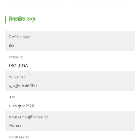
বিস্তারিত তথ্য
উৎপত্তি স্থল:
চীন
সাক্ষ্যদান:
ISO ,FDA
পণ্যের নাম:
এন্ডোট্র্যাকিয়াল টিউব
কফ:
ডাবল লুমেন পিইউ
গুণমানের গ্যারান্টি সময়কাল::
পাঁচ বছর
লোগো মুদ্রণ::