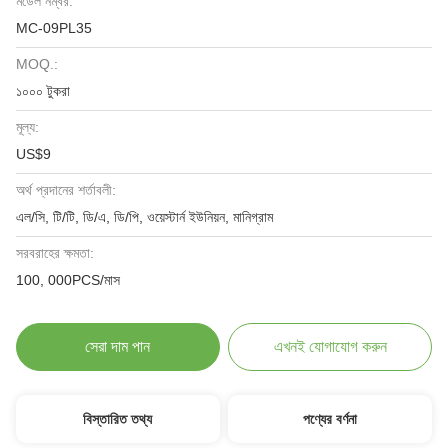
মডেল নম্বর:
MC-09PL35
MOQ.:
১০০০ টুকরা
মূল্য:
US$9
অর্থ প্রদানের শর্তাবলী:
এল/সি, টি/টি, ডি/এ, ডি/পি, ওয়েস্টার্ন ইউনিয়ন, মানিগ্রাম
সরবরাহের ক্ষমতা:
100, 000PCS/মাস
সেরা দাম পান
এখনই যোগাযোগ করুন
বিস্তারিত তথ্য
পণ্যের বর্ণনা