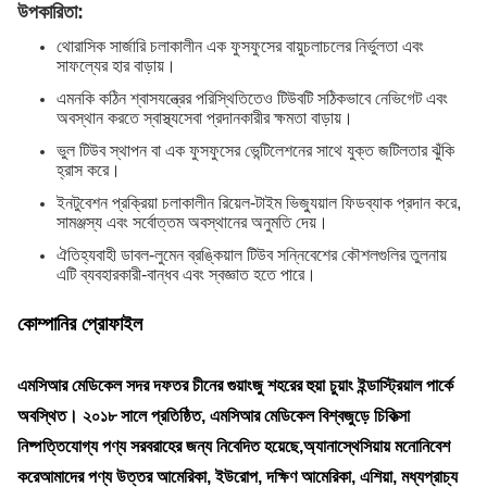
উপকারিতা:
থোরাসিক সার্জারি চলাকালীন এক ফুসফুসের বায়ুচলাচলের নির্ভুলতা এবং
সাফল্যের হার বাড়ায়।
এমনকি কঠিন শ্বাসযন্ত্রের পরিস্থিতিতেও টিউবটি সঠিকভাবে নেভিগেট এবং
অবস্থান করতে স্বাস্থ্যসেবা প্রদানকারীর ক্ষমতা বাড়ায়।
ভুল টিউব স্থাপন বা এক ফুসফুসের ভেন্টিলেশনের সাথে যুক্ত জটিলতার ঝুঁকি
হ্রাস করে।
ইনটুবেশন প্রক্রিয়া চলাকালীন রিয়েল-টাইম ভিজ্যুয়াল ফিডব্যাক প্রদান করে,
সামঞ্জস্য এবং সর্বোত্তম অবস্থানের অনুমতি দেয়।
ঐতিহ্যবাহী ডাবল-লুমেন ব্রঙ্কিয়াল টিউব সন্নিবেশের কৌশলগুলির তুলনায়
এটি ব্যবহারকারী-বান্ধব এবং স্বজ্ঞাত হতে পারে।
কোম্পানির প্রোফাইল
এমসিআর মেডিকেল সদর দফতর চীনের গুয়াংজু শহরের হুয়া চুয়াং ইন্ডাস্ট্রিয়াল পার্কে
অবস্থিত। ২০১৮ সালে প্রতিষ্ঠিত, এমসিআর মেডিকেল বিশ্বজুড়ে চিকিত্সা
নিষ্পত্তিযোগ্য পণ্য সরবরাহের জন্য নিবেদিত হয়েছে,অ্যানাস্থেসিয়ায় মনোনিবেশ
করেআমাদের পণ্য উত্তর আমেরিকা, ইউরোপ, দক্ষিণ আমেরিকা, এশিয়া, মধ্যপ্রাচ্য