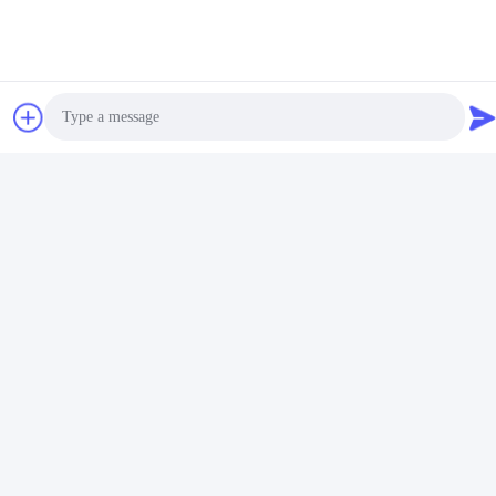
Photo
Video Call
Audio Call
ট্যাগ:
আইএসও ১৩৪৮৫ ডাবল লুমেন এন্ডোব্রঙ্কিয়াল টিউব
এককালীন এন্ডোব্রঙ্কিয়াল ব্লকার টিউব