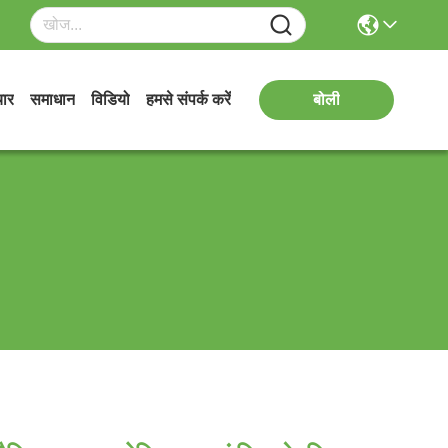
ार
समाधान
विडियो
हमसे संपर्क करें
बोली