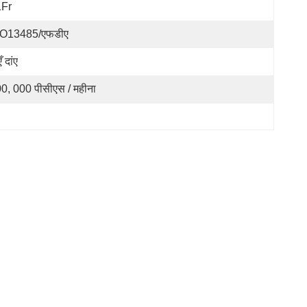
1Fr
SO13485/एफडीए
ँ दांए
0, 000 पीसीएस / महीना