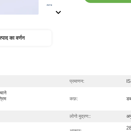
त्पाद का वर्णन
प्रमाणन:
I
चाने 
रिम 
कफ़:
डब
लोगो मुद्रण::
अन
28
आकार: