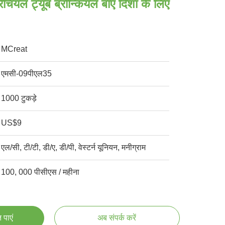
रैचियल ट्यूब ब्रोन्कियल बाएं दिशा के लिए
MCreat
एमसी-09पीएल35
1000 टुकड़े
US$9
एल/सी, टी/टी, डी/ए, डी/पी, वेस्टर्न यूनियन, मनीग्राम
100, 000 पीसीएस / महीना
 पाएं
अब संपर्क करें