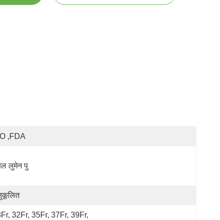
SO ,FDA
ल लुमेन पु
ुकूलित
Fr, 32Fr, 35Fr, 37Fr, 39Fr, 