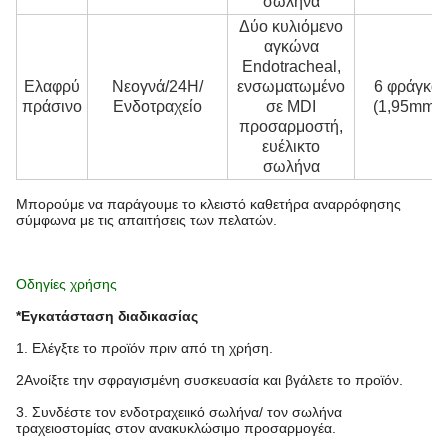
σωλήνα
Δύο κυλιόμενο
αγκώνα
Endotracheal,
Ελαφρύ
Νεογνά/24H/
ενσωματωμένο
6 φράγκα
πράσινο
Ενδοτραχείο
σε MDI
(1,95mm)
προσαρμοστή,
ευέλικτο
σωλήνα
Μπορούμε να παράγουμε το κλειστό καθετήρα αναρρόφησης
σύμφωνα με τις απαιτήσεις των πελατών.
Οδηγίες χρήσης
*Εγκατάσταση διαδικασίας
1. Ελέγξτε το προϊόν πριν από τη χρήση.
2Ανοίξτε την σφραγισμένη συσκευασία και βγάλετε το προϊόν.
3. Συνδέστε τον ενδοτραχειικό σωλήνα/ τον σωλήνα
τραχειοστομίας στον ανακυκλώσιμο προσαρμογέα.