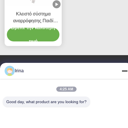
Κλειστό σύστημα
αναρρόφησης Παιδί
τύπου 72H CSC Ενιαία
Βρείτε την καλύτερη
ιατρική προμήθεια
τιμή
Irina
Επικοινωνήστε μαζί μας
MCREAT (GUANGZHOU) BIO-TECH
4:25 AM
CO.,LTD
Good day, what product are you looking for?
Ηλεκτρονικό
irina@mcreatmedical.com