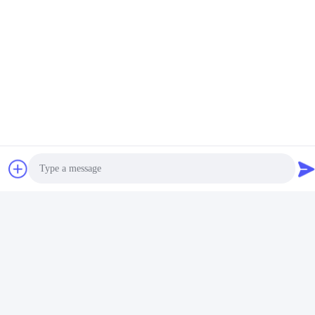
Εργασιακό χρόνο
8:30-18:00
Η διεύθυνσή μας
Διεύθυνση
3ος όροφος, Β15 Βιομηχανική περιοχή Huachuang, Jinshan Cun,
πόλη Shiji, περιοχή Panyu, Guangzhou, Guangdong Κίνα
Τηλεφώνημα
86-020-3156-0583
Photo
Κίνα Καλή ποιότητα Κλειστό σύστημα αναρρόφησης
Προμηθευτής. -2026 MCREAT (GUANGZHOU) BIO-TECH
Video Call
CO.,LTD Όλα τα δικαιώματα διατηρούνται.
Πολιτική απορρήτου
|
Sitemap
Audio Call