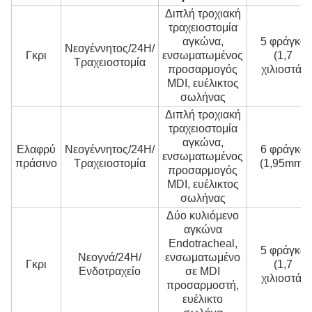
Διπλή τροχιακή
τραχειοστομία
αγκώνα,
5 φράγκα
Νεογέννητος/24H/
Γκρι
ενσωματωμένος
(1,7
Τραχειοστομία
προσαρμογός
χιλιοστά)
MDI, ευέλικτος
σωλήνας
Διπλή τροχιακή
τραχειοστομία
αγκώνα,
Ελαφρύ
Νεογέννητος/24H/
6 φράγκα
ενσωματωμένος
πράσινο
Τραχειοστομία
(1,95mm)
προσαρμογός
MDI, ευέλικτος
σωλήνας
Δύο κυλιόμενο
αγκώνα
Endotracheal,
5 φράγκα
Νεογνά/24H/
ενσωματωμένο
Γκρι
(1,7
Ενδοτραχείο
σε MDI
χιλιοστά)
προσαρμοστή,
ευέλικτο