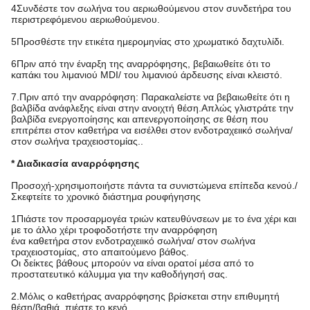
4Συνδέστε τον σωλήνα του αεριωθούμενου στον συνδετήρα του
περιστρεφόμενου αεριωθούμενου.
5Προσθέστε την ετικέτα ημερομηνίας στο χρωματικό δαχτυλίδι.
6Πριν από την έναρξη της αναρρόφησης, βεβαιωθείτε ότι το
καπάκι του λιμανιού MDI/ του λιμανιού άρδευσης είναι κλειστό.
7.Πριν από την αναρρόφηση: Παρακαλείστε να βεβαιωθείτε ότι η
βαλβίδα ανάφλεξης είναι στην ανοιχτή θέση.Απλώς γλιστράτε την
βαλβίδα ενεργοποίησης και απενεργοποίησης σε θέση που
επιτρέπει στον καθετήρα να εισέλθει στον ενδοτραχειικό σωλήνα/
στον σωλήνα τραχειοστομίας..
* Διαδικασία αναρρόφησης
Προσοχή-χρησιμοποιήστε πάντα τα συνιστώμενα επίπεδα κενού./
Σκεφτείτε το χρονικό διάστημα ρουφήγησης
1Πιάστε τον προσαρμογέα τριών κατευθύνσεων με το ένα χέρι και
με το άλλο χέρι τροφοδοτήστε την αναρρόφηση
ένα καθετήρα στον ενδοτραχειικό σωλήνα/ στον σωλήνα
τραχειοστομίας, στο απαιτούμενο βάθος.
Οι δείκτες βάθους μπορούν να είναι ορατοί μέσα από το
προστατευτικό κάλυμμα για την καθοδήγησή σας.
2.Μόλις ο καθετήρας αναρρόφησης βρίσκεται στην επιθυμητή
θέση/βαθιά, πιέστε το κενό