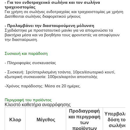
- Για τον ενδοτραχειικό σωλήνα και τον σωλήνα
τραχειοστομίας
Για χρήση σε σωλήνες ενδοτραχείας και τραχειοστομίας με χρήση
Διατίθενται σωλήνες διαφορετικού μήκους
- Προλαμβάνει την διασταυρούμενη μόλυνση
Σχεδιάστηκε με προστατευτικό μανίκι για να απομονώσει τα
βακτήρια μέσα και να βοηθήσει τους φροντιστές να αποφύγουν
την διασταύρωση.
Συσκευή και παράδοση
- Πληροφορίες συσκευασίας
- Συσκευή: 1pc/στεριλισμένη τσάντα, 10pcs/έσωτερικό κουτί,
εξωτερική συσκευασία: 100pcs/καρτόνι αποστολής
-Χρόνος παράδοσης: Μέσα σε 20 ημέρες.
Περιγραφή του προϊόντος
Κλειστό καθετήρα αναρρόφησης
Προδιαγραφή
Υπερβολικ
και περιγραφή
Κλορ
Μέγεθος
δόση του
των
σωλήνα
προϊόντων