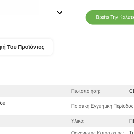
Βρείτε Την Καλύτ
φή Του Προϊόντος
Πιστοποίηση:
C
ου 
Ποιοτική Εγγυητική Περίοδος:
Υλικό:
ΠΕ
Οργανωτής Κατασκευής:
Τ