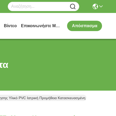
Βίντεο
Επικοινωνήστε Μαζί Μας
Απόσπασμα
τα
σης Υλικό PVC Ιατρική Προμήθεια Κατασκευασμένη Στην Κίνα