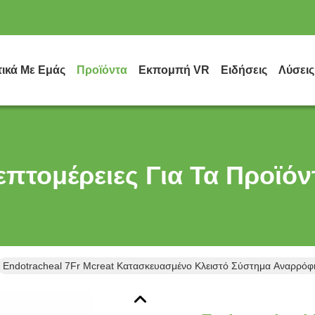
τικά Με Εμάς
Προϊόντα
Εκπομπή VR
Ειδήσεις
Λύσεις
επτομέρειες Για Τα Προϊόν
Endotracheal 7Fr Mcreat Κατασκευασμένο Κλειστό Σύστημα Αναρρόφη