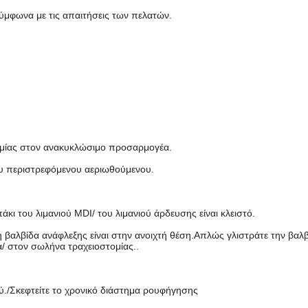
μφωνα με τις απαιτήσεις των πελατών.
τομίας στον ανακυκλώσιμο προσαρμογέα.
υ περιστρεφόμενου αεριωθούμενου.
κι του λιμανιού MDI/ του λιμανιού άρδευσης είναι κλειστό.
η βαλβίδα ανάφλεξης είναι στην ανοιχτή θέση.Απλώς γλιστράτε την βα
α/ στον σωλήνα τραχειοστομίας..
./Σκεφτείτε το χρονικό διάστημα ρουφήγησης