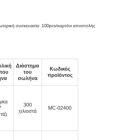
εξωτερική συσκευασία: 100pcs/καρτόνι αποστολής
λική
Διάστημα
Κωδικός
του
του
προϊόντος
ήνα
σωλήνα
γκα
300
7
MC-02400
χιλιοστά
στά)