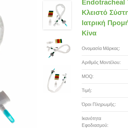
Endotracheal
Κλειστό Σύστ
Ιατρική Προμ
Κίνα
Ονομασία Μάρκας:
Αριθμός Μοντέλου:
MOQ:
Τιμή:
Όροι Πληρωμής:
Ικανότητα
Εφοδιασμού: