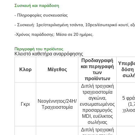
Συσκευή και παράδοση
- Πληροφορίες συσκευασίας
- Συσκευή: 1pc/στεριλισμένη τσάντα, 10pcs/έσωτερικό κουτί, 
-Χρόνος παράδοσης: Μέσα σε 20 ημέρες.
Περιγραφή του προϊόντος
Κλειστό καθετήρα αναρρόφησης
Προδιαγραφή
Υπερβο
και περιγραφή
Κλορ
Μέγεθος
δόση 
των
σωλ
προϊόντων
Διπλή τροχιακή
τραχειοστομία
αγκώνα,
5 φρά
Νεογέννητος/24H/
Γκρι
ενσωματωμένος
(1,
Τραχειοστομία
προσαρμογός
χιλιο
MDI, ευέλικτος
σωλήνας
Διπλή τροχιακή