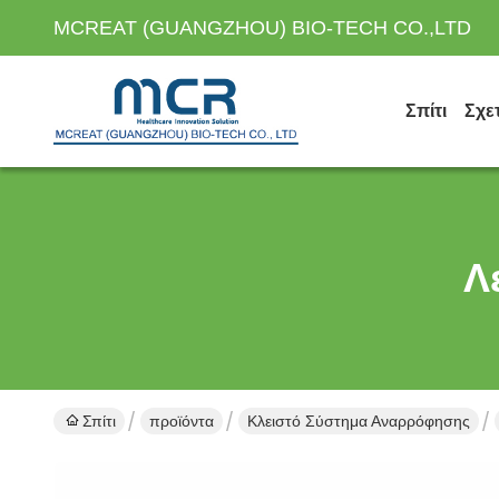
MCREAT (GUANGZHOU) BIO-TECH CO.,LTD
Σπίτι
Σχε
Λ
Σπίτι
προϊόντα
Κλειστό Σύστημα Αναρρόφησης