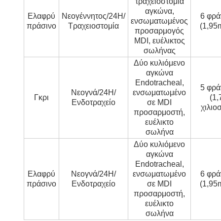
τραχειοστομία
αγκώνα,
Ελαφρύ
Νεογέννητος/24H/
6 φρά
ενσωματωμένος
πράσινο
Τραχειοστομία
(1,95
προσαρμογός
MDI, ευέλικτος
σωλήνας
Δύο κυλιόμενο
αγκώνα
Endotracheal,
5 φρά
Νεογνά/24H/
ενσωματωμένο
Γκρι
(1,
Ενδοτραχείο
σε MDI
χιλιο
προσαρμοστή,
ευέλικτο
σωλήνα
Δύο κυλιόμενο
αγκώνα
Endotracheal,
Ελαφρύ
Νεογνά/24H/
ενσωματωμένο
6 φρά
πράσινο
Ενδοτραχείο
σε MDI
(1,95
προσαρμοστή,
ευέλικτο
σωλήνα