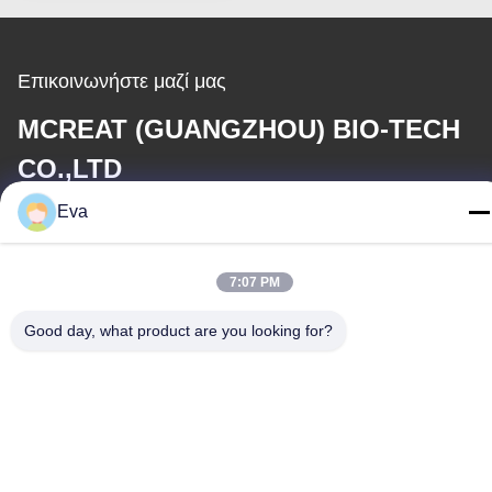
Επικοινωνήστε μαζί μας
MCREAT (GUANGZHOU) BIO-TECH
CO.,LTD
Eva
Ηλεκτρονικό
irina@mcreatmedical.com
7:07 PM
Εργασιακό χρόνο
Good day, what product are you looking for?
8:30-18:00
Η διεύθυνσή μας
Διεύθυνση
3ος όροφος, Β15 Βιομηχανική περιοχή Huachuang, Jinshan Cun,