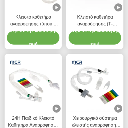
Κλειστό καθετήρα
Κλειστό καθετήρα
αναρρόφησης τύπου L
αναρρόφησης (Τ-
αυτόματο λούσιμο 10fr
Βρείτε την καλύτερη
Βρείτε την καλύτερη
κομμάτι) αυτόματο
72h διπλό
ξεπλύσιμο 72H για
περιστρεφόμενο αγκώνα
τιμή
ενήλικες
τιμή
για νοσοκομείο
24H Παιδικό Κλειστό
Χειρουργικό σύστημα
Καθητήρα Αναρρόφησης
κλειστής αναρρόφησης