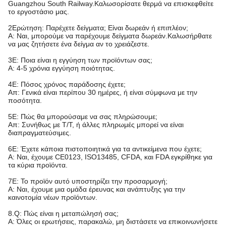
Guangzhou South Railway.Καλωσορίσατε θερμά να επισκεφθείτε
το εργοστάσιο μας.
2Ερώτηση: Παρέχετε δείγματα; Είναι δωρεάν ή επιπλέον;
Α: Ναι, μπορούμε να παρέχουμε δείγματα δωρεάν.Καλωσήρθατε
να μας ζητήσετε ένα δείγμα αν το χρειάζεστε.
3Ε: Ποια είναι η εγγύηση των προϊόντων σας;
Α: 4-5 χρόνια εγγύηση ποιότητας.
4Ε: Πόσος χρόνος παράδοσης έχετε;
Απ: Γενικά είναι περίπου 30 ημέρες, ή είναι σύμφωνα με την
ποσότητα.
5Ε: Πώς θα μπορούσαμε να σας πληρώσουμε;
Απ: Συνήθως με T/T, ή άλλες πληρωμές μπορεί να είναι
διαπραγματεύσιμες.
6Ε: Έχετε κάποια πιστοποιητικά για τα αντικείμενα που έχετε;
Α: Ναι, έχουμε CE0123, ISO13485, CFDA, και FDA εγκρίθηκε για
τα κύρια προϊόντα.
7Ε: Το προϊόν αυτό υποστηρίζει την προσαρμογή;
Α: Ναι, έχουμε μια ομάδα έρευνας και ανάπτυξης για την
καινοτομία νέων προϊόντων.
8.Q: Πώς είναι η μεταπώλησή σας;
Α: Όλες οι ερωτήσεις, παρακαλώ, μη διστάσετε να επικοινωνήσετε