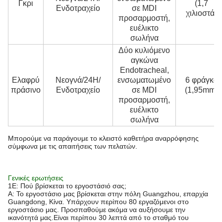
Γκρι
(1,7
Ενδοτραχείο
σε MDI
χιλιοστά)
προσαρμοστή,
ευέλικτο
σωλήνα
Δύο κυλιόμενο
αγκώνα
Endotracheal,
Ελαφρύ
Νεογνά/24H/
ενσωματωμένο
6 φράγκα
πράσινο
Ενδοτραχείο
σε MDI
(1,95mm)
προσαρμοστή,
ευέλικτο
σωλήνα
Μπορούμε να παράγουμε το κλειστό καθετήρα αναρρόφησης
σύμφωνα με τις απαιτήσεις των πελατών.
Γενικές ερωτήσεις
1Ε: Πού βρίσκεται το εργοστάσιό σας;
Α: Το εργοστάσιο μας βρίσκεται στην πόλη Guangzhou, επαρχία
Guangdong, Κίνα. Υπάρχουν περίπου 80 εργαζόμενοι στο
εργοστάσιο μας. Προσπαθούμε ακόμα να αυξήσουμε την
ικανότητά μας.Είναι περίπου 30 λεπτά από το σταθμό του