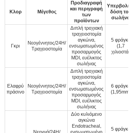
Προδιαγραφή
Υπερβολικ
και περιγραφή
Κλορ
Μέγεθος
δόση του
των
σωλήνα
προϊόντων
Διπλή τροχιακή
τραχειοστομία
αγκώνα,
5 φράγκα
Νεογέννητος/24H/
Γκρι
ενσωματωμένος
(1,7
Τραχειοστομία
προσαρμογός
χιλιοστά)
MDI, ευέλικτος
σωλήνας
Διπλή τροχιακή
τραχειοστομία
αγκώνα,
Ελαφρύ
Νεογέννητος/24H/
6 φράγκα
ενσωματωμένος
πράσινο
Τραχειοστομία
(1,95mm)
προσαρμογός
MDI, ευέλικτος
σωλήνας
Δύο κυλιόμενο
αγκώνα
Endotracheal,
5 φράγκα
Νεογνά/24H/
ενσωματωμένο