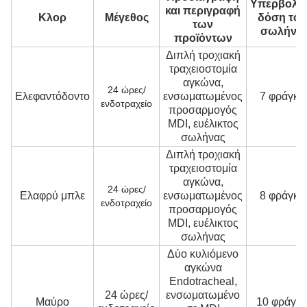
Υπερβολι
και περιγραφή
Κλορ
Μέγεθος
δόση του
των
σωλήνα
προϊόντων
Διπλή τροχιακή
τραχειοστομία
αγκώνα,
24 ώρες/
Ελεφαντόδοντο
ενσωματωμένος
7 φράγκα
ενδοτραχείο
προσαρμογός
MDI, ευέλικτος
σωλήνας
Διπλή τροχιακή
τραχειοστομία
αγκώνα,
24 ώρες/
Ελαφρύ μπλε
ενσωματωμένος
8 φράγκα
ενδοτραχείο
προσαρμογός
MDI, ευέλικτος
σωλήνας
Δύο κυλιόμενο
αγκώνα
Endotracheal,
24 ώρες/
ενσωματωμένο
Μαύρο
10 φράγκ