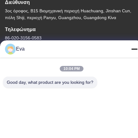
Διεύθυνση
3ος όροφος, Β15 Βιομηχανική περιοχή Huachuang, Jinshan Cun,
πόλη Shiji, περιοχή Panyu, Guangzhou, Guangdong Κίνα
Τηλεφώνημα
86-020-3156-0583
Eva
10:04 PM
Κίνα Καλή ποιότητα Κλειστό σύστημα αναρρόφησης
Προμηθευτής. -2026 MCREAT (GUANGZHOU) BIO-TECH
Good day, what product are you looking for?
CO.,LTD Όλα τα δικαιώματα διατηρούνται.
Πολιτική απορρήτου
|
Sitemap