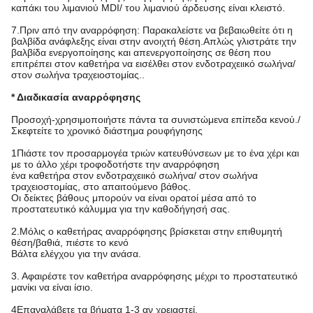
καπάκι του λιμανιού MDI/ του λιμανιού άρδευσης είναι κλειστό.
7.Πριν από την αναρρόφηση: Παρακαλείστε να βεβαιωθείτε ότι η
βαλβίδα ανάφλεξης είναι στην ανοιχτή θέση.Απλώς γλιστράτε την
βαλβίδα ενεργοποίησης και απενεργοποίησης σε θέση που
επιτρέπει στον καθετήρα να εισέλθει στον ενδοτραχειικό σωλήνα/
στον σωλήνα τραχειοστομίας..
* Διαδικασία αναρρόφησης
Προσοχή-χρησιμοποιήστε πάντα τα συνιστώμενα επίπεδα κενού./
Σκεφτείτε το χρονικό διάστημα ρουφήγησης
1Πιάστε τον προσαρμογέα τριών κατευθύνσεων με το ένα χέρι και
με το άλλο χέρι τροφοδοτήστε την αναρρόφηση
ένα καθετήρα στον ενδοτραχειικό σωλήνα/ στον σωλήνα
τραχειοστομίας, στο απαιτούμενο βάθος.
Οι δείκτες βάθους μπορούν να είναι ορατοί μέσα από το
προστατευτικό κάλυμμα για την καθοδήγησή σας.
2.Μόλις ο καθετήρας αναρρόφησης βρίσκεται στην επιθυμητή
θέση/βαθιά, πιέστε το κενό
Βάλτα ελέγχου για την ανάσα.
3. Αφαιρέστε τον καθετήρα αναρρόφησης μέχρι το προστατευτικό
μανίκι να είναι ίσιο.
4Επαναλάβετε τα βήματα 1-3 αν χρειαστεί.