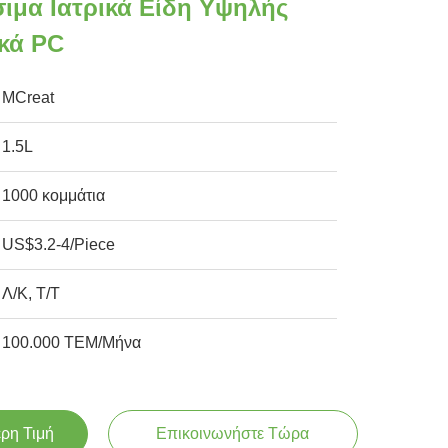
ιμα Ιατρικά Είδη Υψηλής
ικά PC
MCreat
1.5L
1000 κομμάτια
US$3.2-4/Piece
Λ/Κ, Τ/Τ
100.000 ΤΕΜ/Μήνα
ερη Τιμή
Επικοινωνήστε Τώρα