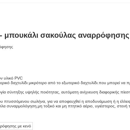
ς- μπουκάλι σακούλας αναρρόφησης
ρόφησης
ον υλικό PVC
ερικό δαχτυλίδι μικρότερο από το εξωτερικό δαχτυλίδι.που μπορεί να π
γία σύντηξης υψηλής ποιότητας, αυτόματη ανίχνευση διαφορικής πίεσης
του πτυσσόμενου σωλήνα, για να αποφευχθεί η αποδυνάμωση ή η έλλ
λα συναρμολόγηση,μη τοξικό και μη πτητικό αέριο, υγιέστερος, στενή
ρρόφησης με κενό