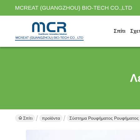
MCREAT (GUANGZHOU) BIO-TECH CO.,LTD
Σπίτι
Σχε
Λ
Σπίτι
προϊόντα
Σύστημα Ρουφήματος Ρουφήματος