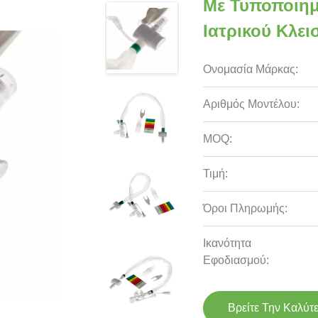
Με Τυποποιημ
Ιατρικού Κλει
Ονομασία Μάρκας:
Αριθμός Μοντέλου:
MOQ:
Τιμή:
Όροι Πληρωμής:
Ικανότητα
Εφοδιασμού:
Βρείτε Την Καλύτ