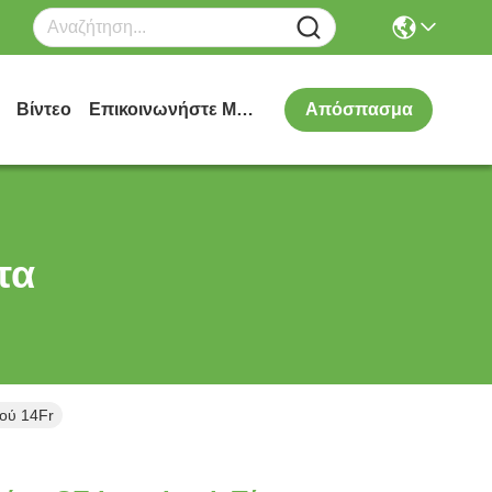
Βίντεο
Επικοινωνήστε Μαζί Μας
Απόσπασμα
τα
ού 14Fr