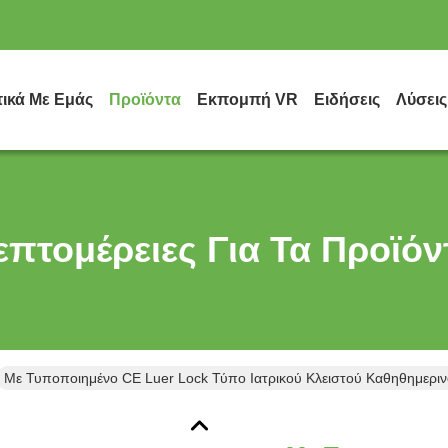
τικά Με Εμάς
Προϊόντα
Εκπομπή VR
Ειδήσεις
Λύσεις
επτομέρειες Για Τα Προϊόν
Με Τυποποιημένο CE Luer Lock Τύπο Ιατρικού Κλειστού Καθηθημεριν