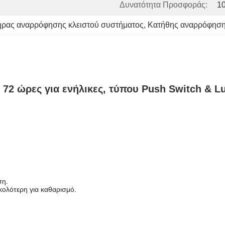
Δυνατότητα Προσφοράς:
1
ήρας αναρρόφησης κλειστού συστήματος
, 
Κατήθης αναρρόφησης
72 ώρες για ενήλικες, τύπου Push Switch & L
ση.
κολότερη για καθαρισμό.