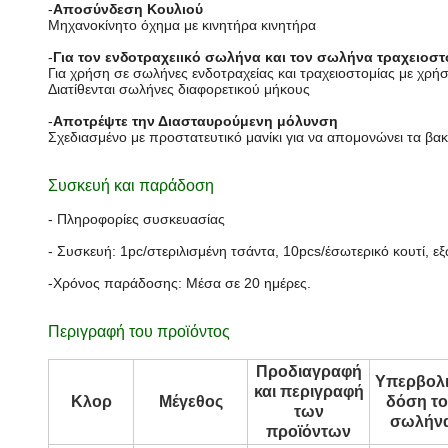
-
Αποσύνδεση Κουλιού
Μηχανοκίνητο όχημα με κινητήρα κινητήρα
-
Για τον ενδοτραχειικό σωλήνα και τον σωλήνα τραχειοστ
Για χρήση σε σωλήνες ενδοτραχείας και τραχειοστομίας με χρή
Διατίθενται σωλήνες διαφορετικού μήκους
-
Αποτρέψτε την Διασταυρούμενη μόλυνση
Σχεδιασμένο με προστατευτικό μανίκι για να απομονώνει τα β
Συσκευή και παράδοση
- Πληροφορίες συσκευασίας
- Συσκευή: 1pc/στεριλισμένη τσάντα, 10pcs/έσωτερικό κουτί, 
-Χρόνος παράδοσης: Μέσα σε 20 ημέρες.
Περιγραφή του προϊόντος
Προδιαγραφή
Υπερβολ
και περιγραφή
Κλορ
Μέγεθος
δόση τ
των
σωλήν
προϊόντων