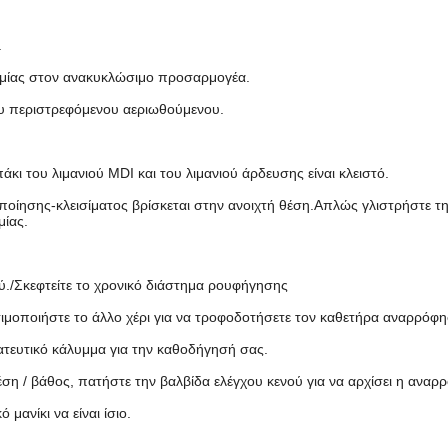
.
τομίας στον ανακυκλώσιμο προσαρμογέα.
υ περιστρεφόμενου αεριωθούμενου.
κι του λιμανιού MDI και του λιμανιού άρδευσης είναι κλειστό.
οποίησης-κλεισίματος βρίσκεται στην ανοιχτή θέση.Απλώς γλιστρήστε τ
μίας.
./Σκεφτείτε το χρονικό διάστημα ρουφήγησης
ησιμοποιήστε το άλλο χέρι για να τροφοδοτήσετε τον καθετήρα αναρρό
ατευτικό κάλυμμα για την καθοδήγησή σας.
η / βάθος, πατήστε την βαλβίδα ελέγχου κενού για να αρχίσει η αναρ
μανίκι να είναι ίσιο.