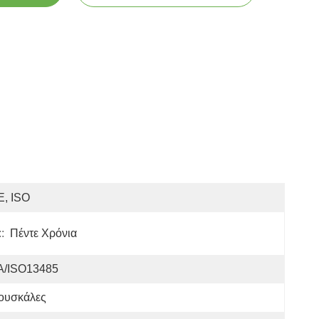
E, ISO
:
Πέντε Χρόνια
Α/ISO13485
ουσκάλες