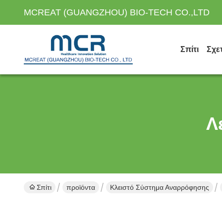
MCREAT (GUANGZHOU) BIO-TECH CO.,LTD
Σπίτι
Σχε
Λ
Σπίτι
προϊόντα
Κλειστό Σύστημα Αναρρόφησης