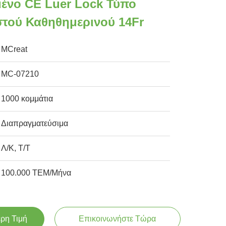
ένο CE Luer Lock Τύπο
στού Καθηθημερινού 14Fr
MCreat
MC-07210
1000 κομμάτια
Διαπραγματεύσιμα
Λ/Κ, Τ/Τ
100.000 ΤΕΜ/Μήνα
ερη Τιμή
Επικοινωνήστε Τώρα