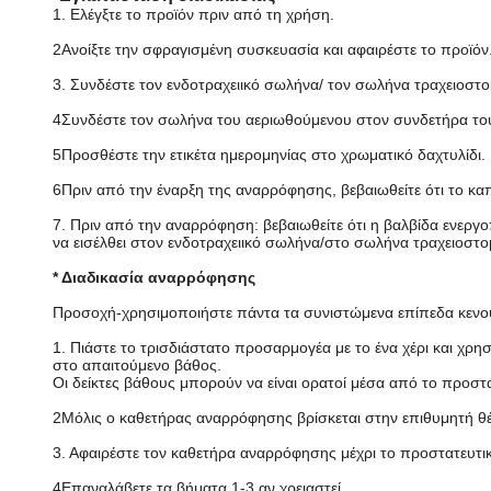
1. Ελέγξτε το προϊόν πριν από τη χρήση.
2Ανοίξτε την σφραγισμένη συσκευασία και αφαιρέστε το προϊόν
3. Συνδέστε τον ενδοτραχειικό σωλήνα/ τον σωλήνα τραχειοσ
4Συνδέστε τον σωλήνα του αεριωθούμενου στον συνδετήρα το
5Προσθέστε την ετικέτα ημερομηνίας στο χρωματικό δαχτυλίδι.
6Πριν από την έναρξη της αναρρόφησης, βεβαιωθείτε ότι το καπά
7. Πριν από την αναρρόφηση: βεβαιωθείτε ότι η βαλβίδα ενεργ
να εισέλθει στον ενδοτραχειικό σωλήνα/στο σωλήνα τραχειοστο
* Διαδικασία αναρρόφησης
Προσοχή-χρησιμοποιήστε πάντα τα συνιστώμενα επίπεδα κενού
1. Πιάστε το τρισδιάστατο προσαρμογέα με το ένα χέρι και χρ
στο απαιτούμενο βάθος.
Οι δείκτες βάθους μπορούν να είναι ορατοί μέσα από το προστ
2Μόλις ο καθετήρας αναρρόφησης βρίσκεται στην επιθυμητή θέσ
3. Αφαιρέστε τον καθετήρα αναρρόφησης μέχρι το προστατευτικό 
4Επαναλάβετε τα βήματα 1-3 αν χρειαστεί.