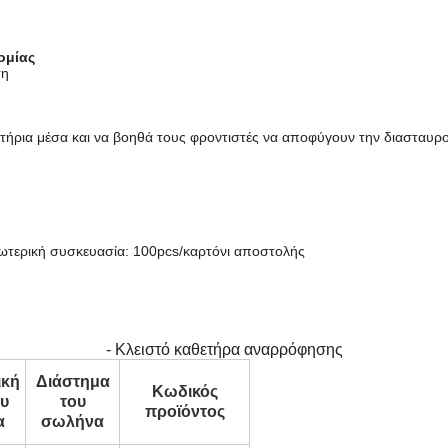
ομίας
ση
ακτήρια μέσα και να βοηθά τους φροντιστές να αποφύγουν την διασταυ
εξωτερική συσκευασία: 100pcs/καρτόνι αποστολής
- Κλειστό καθετήρα αναρρόφησης
ική
Διάστημα
Κωδικός
ου
του
προϊόντος
α
σωλήνα