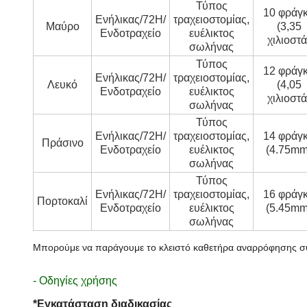
Τύπος
10 φράγ
Ενήλικας/72H/
τραχειοστομίας,
Μαύρο
(3,35
Ενδοτραχείο
ευέλικτος
χιλιοστά
σωλήνας
Τύπος
12 φράγ
Ενήλικας/72H/
τραχειοστομίας,
Λευκό
(4,05
Ενδοτραχείο
ευέλικτος
χιλιοστά
σωλήνας
Τύπος
Ενήλικας/72H/
τραχειοστομίας,
14 φράγ
Πράσινο
Ενδοτραχείο
ευέλικτος
(4.75mm
σωλήνας
Τύπος
Ενήλικας/72H/
τραχειοστομίας,
16 φράγ
Πορτοκαλί
Ενδοτραχείο
ευέλικτος
(5.45mm
σωλήνας
Μπορούμε να παράγουμε το κλειστό καθετήρα αναρρόφησης σύμ
- Οδηγίες χρήσης
*Εγκατάσταση διαδικασίας