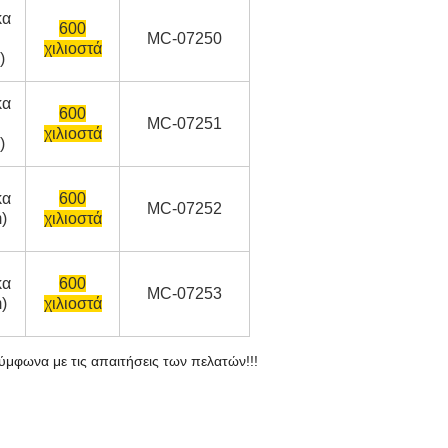
κα
600
MC-07250
χιλιοστά
)
κα
600
MC-07251
χιλιοστά
)
κα
600
MC-07252
)
χιλιοστά
κα
600
MC-07253
)
χιλιοστά
φωνα με τις απαιτήσεις των πελατών!!!