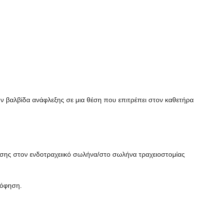
ην βαλβίδα ανάφλεξης σε μια θέση που επιτρέπει στον καθετήρα
φησης στον ενδοτραχειικό σωλήνα/στο σωλήνα τραχειοστομίας
ρόφηση.