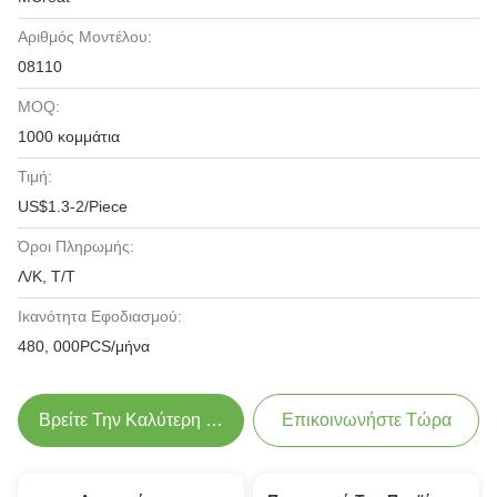
Αριθμός Μοντέλου:
08110
MOQ:
1000 κομμάτια
Τιμή:
US$1.3-2/Piece
Όροι Πληρωμής:
Λ/Κ, Τ/Τ
Ικανότητα Εφοδιασμού:
480, 000PCS/μήνα
Βρείτε Την Καλύτερη Τιμή
Επικοινωνήστε Τώρα