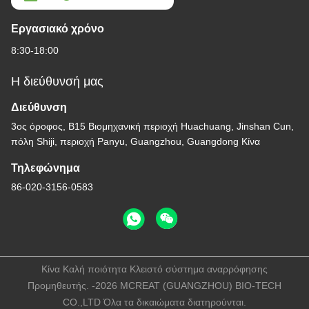
Κλειστό σύστημα
αναρρόφησης Παιδί
τύπου 72H CSC Ενιαία
Βρείτε την καλύτερη
ιατρική προμήθεια
τιμή
Επικοινωνήστε μαζί μας
MCREAT (GUANGZHOU) BIO-TECH
CO.,LTD
Ηλεκτρονικό