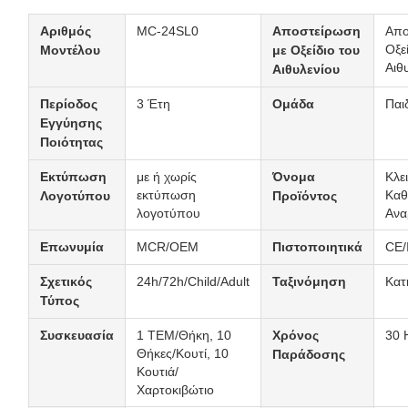
Βασικές Προδιαγραφές Προϊόντος
Αριθμός
MC-24SL0
Αποστείρωση
Απο
Οξε
Μοντέλου
με Οξείδιο του