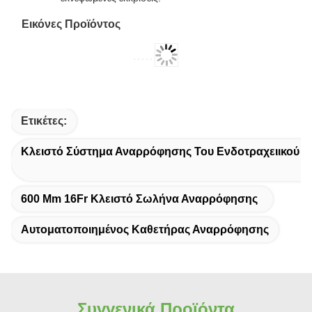
Σφήνα Αποσύνδεσης:
Σχεδιασμένο για να
εξοπλίζει τη σφήνα με λειτουργίες αποσύνδεσης και
κλιπ.
Για Ενδοτραχειακό Σωλήνα και Σωλήνα
Τραχειοστομίας:
Σχεδιασμένο για χρήση
ενδοτραχειακού σωλήνα και σωλήνα
τραχειοστομίας. Διατίθενται σωλήνες με διαφορετικά
μήκη.
Αποτροπή Διασταυρούμενης Μόλυνσης:
Σχεδιασμένο με προστατευτικό μανίκι για την
απομόνωση των βακτηρίων στο εσωτερικό και την
αποφυγή διασταυρούμενης μόλυνσης από τους
φροντιστές.
Θύρα Άρδευσης με Βαλβίδα Μη Επιστροφής:
Η
βαλβίδα μη επιστροφής αποτρέπει τη διαρροή προς
τα πίσω κατά το πλύσιμο και τη μόλυνση από
εκνεφωμένες εκκρίσεις.
Εικόνες Προϊόντος