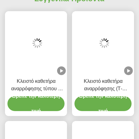
Ετικέτες:
Κλειστό Σύστημα Αναρρόφησης Του Ενδοτραχειικού 
600 Mm 16Fr Κλειστό Σωλήνα Αναρρόφησης
Αυτοματοποιημένος Καθετήρας Αναρρόφησης