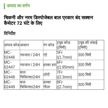
उत्पाद का वर्णन
चिकनी और नरम डिस्पोजेबल बाल प्रकार बंद सक्शन
कैथेटर 72 घंटे के लिए
विनिर्देश
ट्यूब कोड
ट्यूब की लंबाई
उत्पाद कोड
आकार
रंग कोड
((मिमी)
((मिमी)
MC-
5Fr
नवजात / 24H
ग्रे
300 मिमी
02446
((1.7mm)
MC-
6Fr
नवजात / 24H
हल्का हरा
300 मिमी
02447
((1.95mm)
MC-
बाल
7Fr
लोरी
300 मिमी
02448
चिकित्सा/24H
((2.3mm)
MC-
बाल
हल्का
8Fr
300 मिमी
02449
चिकित्सा/24H
नीला
((2.7mm)