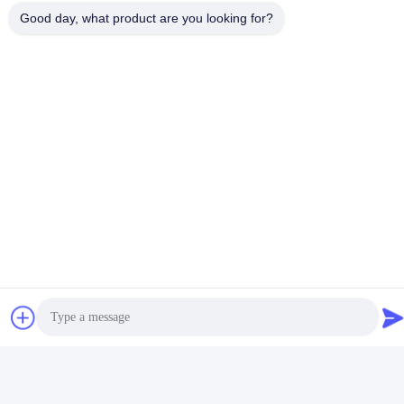
Good day, what product are you looking for?
एमडीआई पोर्ट और वैक्यूम कंट्रोल
एकल रोगी उपयोग के लिए 72
वाल्व के साथ 72 घंटे का बंद
घंटे का ऑटो-फ्लशिंग डबल
सक्शन कैथेटर
स्विवेल बाँझ बंद सक्शन कैथेटर
सबसे अच्छी कीमत पाएं
सबसे अच्छी कीमत पाएं
सिस्टम
आईसीयू मैकेनिकल वेंटिलेशन के
Closed Suction Catheter
लिए 72 घंटे ऑटो-फ्लशिंग पुश
72H Automatio Flushing