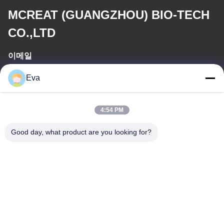
MCREAT (GUANGZHOU) BIO-TECH
CO.,LTD
이메일
irina@mcreatmedical.com
Eva
일 시간
4:54 PM
8:30-18:00
Good day, what product are you looking for?
우리 주소
주소
3층, B15 후아추앙 산업구역, 진산 룬, 시지 타운, 판유 구, 광저우,
광둥 중국
전화
86-020-3156-0583