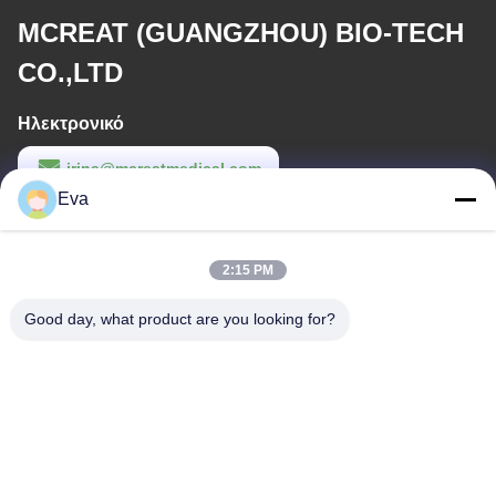
MCREAT (GUANGZHOU) BIO-TECH
CO.,LTD
Ηλεκτρονικό
irina@mcreatmedical.com
Eva
Εργασιακό χρόνο
8:30-18:00
2:15 PM
Η διεύθυνσή μας
Good day, what product are you looking for?
Διεύθυνση
3ος όροφος, Β15 Βιομηχανική περιοχή Huachuang, Jinshan Cun,
πόλη Shiji, περιοχή Panyu, Guangzhou, Guangdong Κίνα
Τηλεφώνημα
86-020-3156-0583