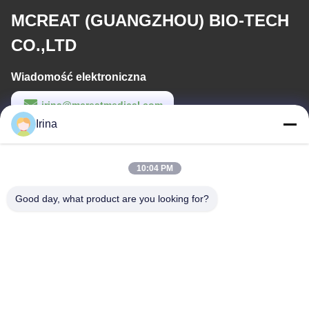
MCREAT (GUANGZHOU) BIO-TECH
CO.,LTD
Wiadomość elektroniczna
irina@mcreatmedical.com
Irina
Czas pracy
8:30-18:00
10:04 PM
Nasz adres
Good day, what product are you looking for?
Adres
Trzecie piętro, B15 Huachuang Industrial Area, Jinshan Cun, Shiji
Town, Panyu District, Guangzhou, Guangdong China
Tel.
86-020-3156-0583