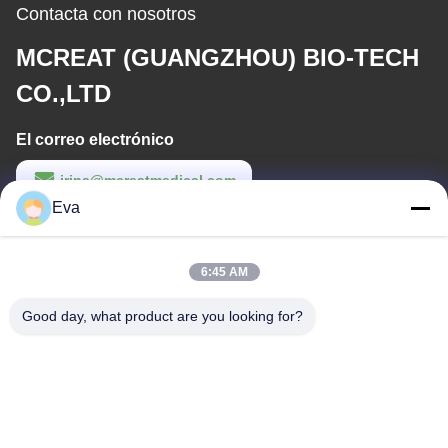
Contacta con nosotros
MCREAT (GUANGZHOU) BIO-TECH
CO.,LTD
El correo electrónico
irina@mcreatmedical.com
Eva
Tiempo de trabajo
8:30-18:00
6:45 AM
Nuestra dirección
Good day, what product are you looking for?
Dirección
Tercer piso, B15 Área industrial de Huachuang, Jinshan Cun,
ciudad de Shiji, distrito de Panyu, Guangzhou, Guangdong China
Teléfono