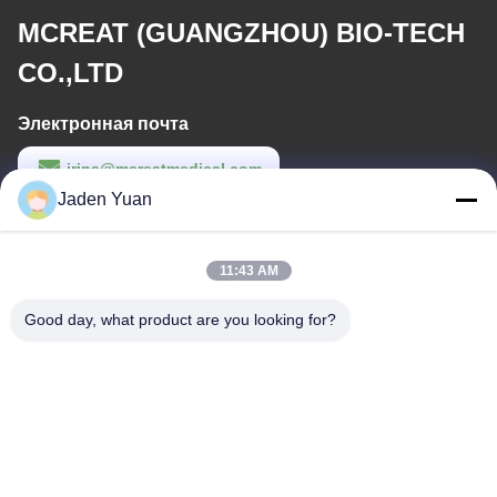
MCREAT (GUANGZHOU) BIO-TECH
CO.,LTD
Электронная почта
irina@mcreatmedical.com
Jaden Yuan
Рабочее время
8:30-18:00
11:43 AM
Наш адрес
Good day, what product are you looking for?
Адрес
Третий этаж, B15 Промышленный район Хуачуанг, Дзиншань
Цунь, город Шидзи, район Панью, Гуанчжоу, Гуандун Китай
Телефон
86-020-3156-0583