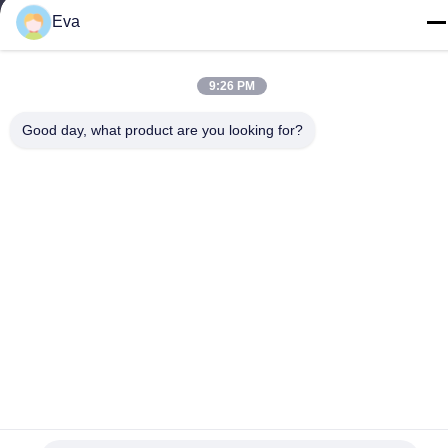
MCREAT (GUANGZHOU) BIO-TECH
Eva
CO.,LTD
이메일
9:26 PM
irina@mcreatmedical.com
Good day, what product are you looking for?
일 시간
8:30-18:00
우리 주소
주소
3층, B15 후아추앙 산업구역, 진산 룬, 시지 타운, 판유 구, 광저우,
광둥 중국
전화
86-020-3156-0583