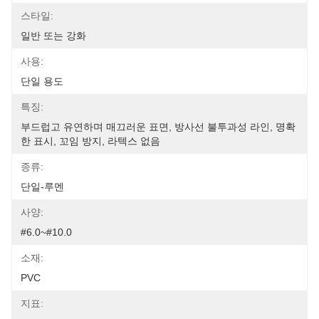
스타일:
일반 또는 강화
사용:
단일 용도
특징:
부드럽고 유연하며 매끄러운 표면, 방사선 불투과성 라인, 명확
한 표시, 꼬임 방지, 라텍스 없음
종류:
단일-루멘
사양:
#6.0~#10.0
소재:
PVC
지표: