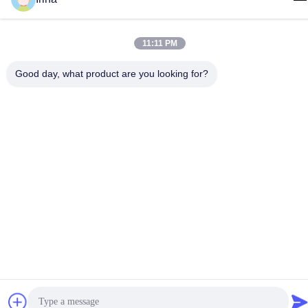
11:11 PM
Good day, what product are you looking for?
Las Etiquetas:
Tamaño 7.5 Tubo Endotraqueal Nasal
Equipo De Incubación Nasal De Tamaño 7.5
Intubación Endotraqueal Nasal Preformada
Productos Relacionados