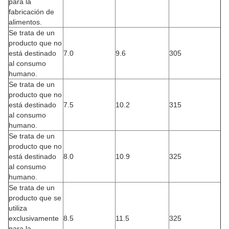
para la
fabricación de
alimentos.
Se trata de un
producto que no
está destinado
7.0
9.6
305
al consumo
humano.
Se trata de un
producto que no
está destinado
7.5
10.2
315
al consumo
humano.
Se trata de un
producto que no
está destinado
8.0
10.9
325
al consumo
humano.
Se trata de un
producto que se
utiliza
exclusivamente
8.5
11.5
325
para la