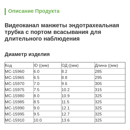
Описание Продукта
Видеоканал манжеты эндотрахеальная
трубка с портом всасывания для
длительного наблюдения
Диаметр изделия
Код
ID ((мм)
ОД ((мм)
Длина ((мм)
MC-15960
6.0
8.2
285
MC-15965
6.5
8.8
295
MC-15970
7.0
9.6
305
MC-15975
7.5
10.2
315
MC-15980
8.0
10.9
325
MC-15985
8.5
11.5
325
MC-15990
9.0
12.1
325
MC-15995
9.5
12.7
325
MC-15910
10.0
13.6
325