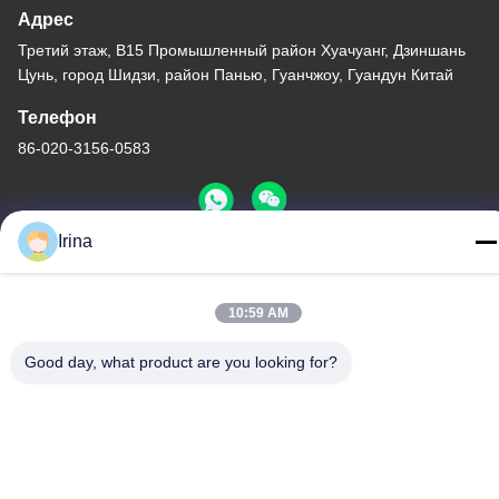
Адрес
Третий этаж, B15 Промышленный район Хуачуанг, Дзиншань
Цунь, город Шидзи, район Панью, Гуанчжоу, Гуандун Китай
Телефон
86-020-3156-0583
Irina
Китай Хорошее качество Закрытая система всасывания
Доставщик. -2026 MCREAT (GUANGZHOU) BIO-TECH CO.,LTD
10:59 AM
Все права защищены.
Политика конфиденциальности
|
Карта сайта
Good day, what product are you looking for?