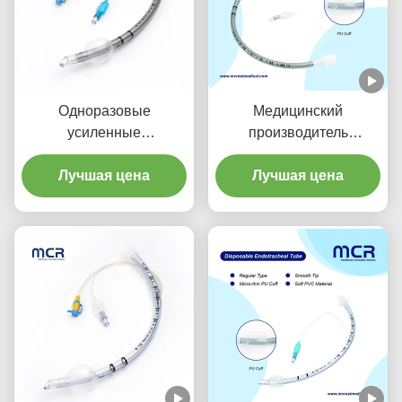
Одноразовые
Медицинский
усиленные
производитель
эндотрахеальные трубы
Усиленная одноразовая
с портом всасывания
Лучшая цена
эндотрахеальная трубка
Лучшая цена
для профилактики ВАП
без DEHP