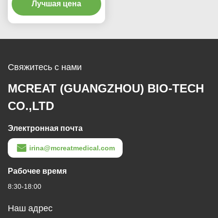
с микротонким PU-
Лучшая цена
зажатым портом
всасывания
Свяжитесь с нами
MCREAT (GUANGZHOU) BIO-TECH
CO.,LTD
Электронная почта
irina@mcreatmedical.com
Рабочее время
8:30-18:00
Наш адрес