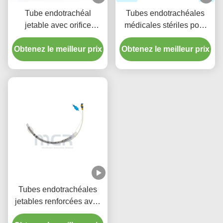
Tube endotrachéal
Tubes endotrachéales
jetable avec orifice
médicales stériles pour
d'aspiration - PVC
toutes les tailles avec CE
Obtenez le meilleur prix
transparent sans DEHP
Obtenez le meilleur prix
ISO
pour une garantie de
qualité de cinq ans
Tubes endotrachéales
jetables renforcées avec
port d'aspiration micro-