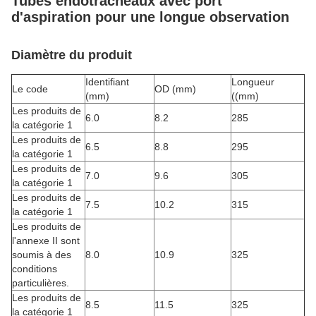
Tubes endotrachéaux avec port
d'aspiration pour une longue observation
Diamètre du produit
Identifiant
Longueur
Le code
OD (mm)
(mm)
((mm)
Les produits de
6.0
8.2
285
la catégorie 1
Les produits de
6.5
8.8
295
la catégorie 1
Les produits de
7.0
9.6
305
la catégorie 1
Les produits de
7.5
10.2
315
la catégorie 1
Les produits de
l'annexe II sont
soumis à des
8.0
10.9
325
conditions
particulières.
Les produits de
8.5
11.5
325
la catégorie 1