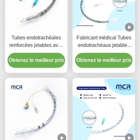
Tubes endotrachéales
Fabricant médical Tubes
renforcées jetables avec
endotrachéaux jetables
port d'aspiration pour la
renforcés sans DEHP
Obtenez le meilleur prix
prévention de la VAP
Obtenez le meilleur prix