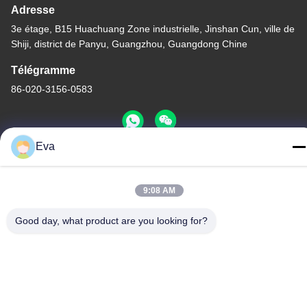
Adresse
3e étage, B15 Huachuang Zone industrielle, Jinshan Cun, ville de
Shiji, district de Panyu, Guangzhou, Guangdong Chine
Télégramme
86-020-3156-0583
Eva
Chine Bonne qualité Système d'aspiration fermé Le fournisseur.
-2026 MCREAT (GUANGZHOU) BIO-TECH CO.,LTD Tous les
9:08 AM
droits réservés.
Politique de confidentialité
|
Plan du site
Good day, what product are you looking for?