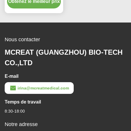
Obtenez le meilleur prix
mince menotté en PU
Nous contacter
MCREAT (GUANGZHOU) BIO-TECH
CO.,LTD
E-mail
irina@mcreatmedical.com
Temps de travail
8:30-18:00
Notre adresse