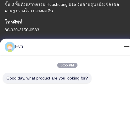
ชั้น 3 พื้นที่อุตสาหกรรม Huachuang B15 จินชานคุน เมืองชิจิ เขต
พานยู กวางโจว กวางดง จีน
โทรศัพท์
86-020-3156-0583
Eva
จีน คุณภาพดี ระบบดูดแบบปิด ผู้จัดจําหน่าย.ลิขสิทธิ์ -2026 MCREAT
6:55 PM
(GUANGZHOU) BIO-TECH CO.,LTD สิทธิทั้งหมดถูกเก็บไว้
Good day, what product are you looking for?
นโยบายความเป็นส่วนตัว
|
แผนผังเว็บไซต์