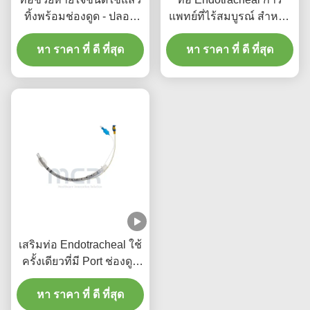
ทิ้งพร้อมช่องดูด - ปลอด
แพทย์ที่ไร้สมบูรณ์ สําหรับ
สาร DEHP PVC ใส รับ
ทุกขนาดที่มี CE ISO
ประกันคุณภาพ 5 ปี
หา ราคา ที่ ดี ที่สุด
หา ราคา ที่ ดี ที่สุด
เสริมท่อ Endotracheal ใช้
ครั้งเดียวที่มี Port ช่องดูด
Micro หนา PU จับ
หา ราคา ที่ ดี ที่สุด