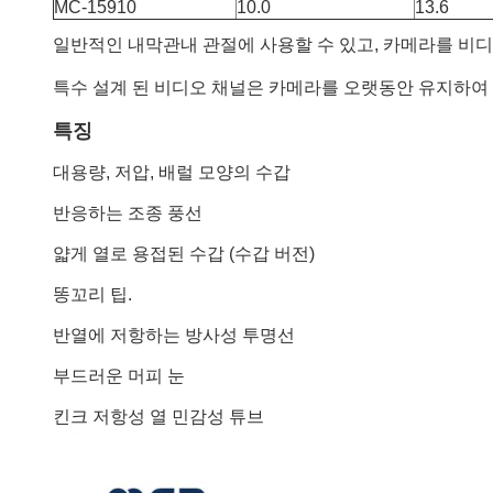
MC-15910
10.0
13.6
일반적인 내막관내 관절에 사용할 수 있고, 카메라를 비디
특수 설계 된 비디오 채널은 카메라를 오랫동안 유지하여 
특징
대용량, 저압, 배럴 모양의 수갑
반응하는 조종 풍선
얇게 열로 용접된 수갑 (수갑 버전)
똥꼬리 팁.
반열에 저항하는 방사성 투명선
부드러운 머피 눈
킨크 저항성 열 민감성 튜브