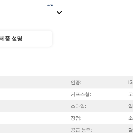
제품 설명
인증:
I
커프스형:
고
스타일:
일
장점:
소
공급 능력:
달