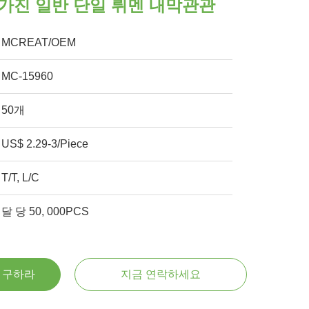
가진 일반 단일 뤼멘 내막관관
MCREAT/OEM
MC-15960
50개
US$ 2.29-3/Piece
T/T, L/C
달 당 50, 000PCS
을 구하라
지금 연락하세요