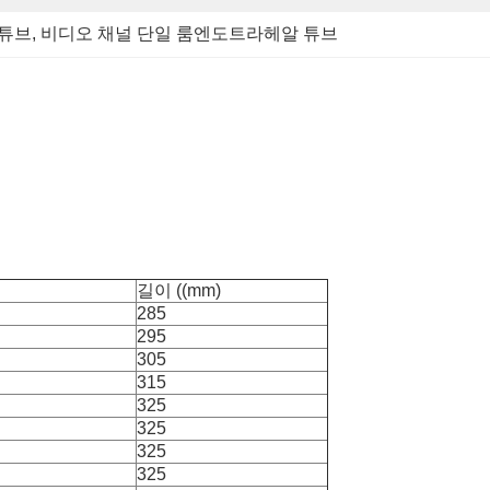
 튜브
, 
비디오 채널 단일 룸엔도트라헤알 튜브
길이 ((mm)
285
295
305
315
325
325
325
325