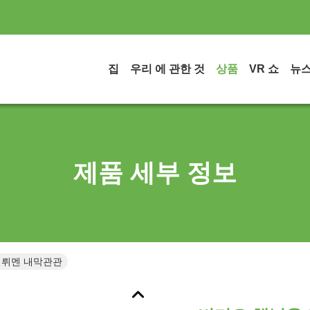
집
우리 에 관한 것
상품
VR 쇼
뉴
제품 세부 정보
 뤼멘 내막관관