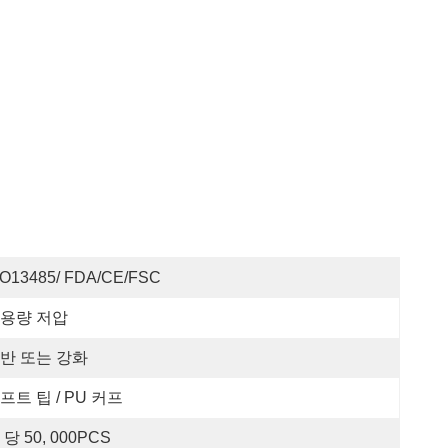
SO13485/ FDA/CE/FSC
용량 저압
반 또는 강화
프트 팁 / PU 커프
 당 50, 000PCS