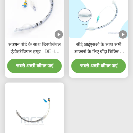
सक्शन पोर्ट के साथ डिस्पोजेबल
सीई आईएसओ के साथ सभी
एंडोट्रैचियल ट्यूब - DEHP
आकारों के लिए बाँझ चिकित्सा
मुक्त पारदर्शी पीवीसी पांच साल
एंडोट्रैचियल ट्यूब
की गुणवत्ता गारंटी के लिए
सबसे अच्छी कीमत पाएं
सबसे अच्छी कीमत पाएं