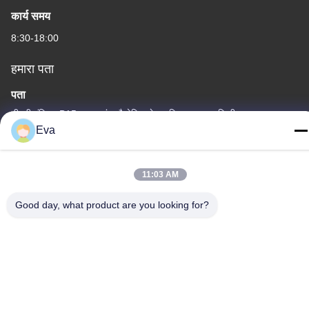
कार्य समय
8:30-18:00
हमारा पता
पता
तीसरी मंजिल, B15 हुआचुआंग औद्योगिक क्षेत्र, जिनशान कुन, शिजी टाउन, पान्यू
जिला, गुआंगज़ौ, गुआंग्डोंग चीन
Eva
टेलीफोन
86-020-3156-0583
11:03 AM
Good day, what product are you looking for?
चीन अच्छी गुणवत्ता बंद सक्शन प्रणाली आपूर्तिकर्ता. कॉपीराइट © -2026 MCREAT
(GUANGZHOU) BIO-TECH CO.,LTD सभी अधिकार सुरक्षित हैं।
गोपनीयता नीति
|
साइटमैप