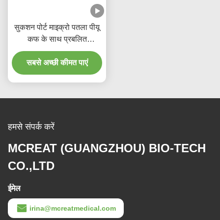
सुकशन पोर्ट माइक्रो पतला पीयू
कफ के साथ प्रबलित
डिस्पोजेबल एंडोट्रैचियल ट्यूब
सबसे अच्छी कीमत पाएं
हमसे संपर्क करें
MCREAT (GUANGZHOU) BIO-TECH
CO.,LTD
ईमेल
irina@mcreatmedical.com