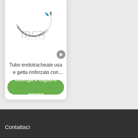
Tubo endotracheale usa
e getta rinforzato con
portale di aspirazione
Ottenga il migliore
micro sottile con manette
prezzo
in PU
Contattaci