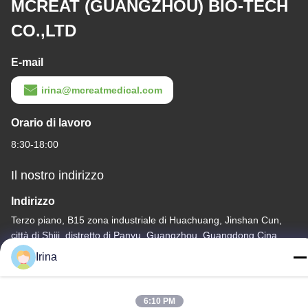
MCREAT (GUANGZHOU) BIO-TECH
CO.,LTD
E-mail
irina@mcreatmedical.com
Orario di lavoro
8:30-18:00
Il nostro indirizzo
Indirizzo
Terzo piano, B15 zona industriale di Huachuang, Jinshan Cun,
città di Shiji, distretto di Panyu, Guangzhou, Guangdong Cina
Irina
Telefono
86-020-3156-0583
6:10 PM