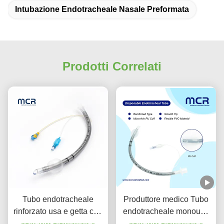
Intubazione Endotracheale Nasale Preformata
Prodotti Correlati
Tubo endotracheale
Produttore medico Tubo
rinforzato usa e getta con
endotracheale monouso
porta di aspirazione per la
Ottenga il migliore
rinforzato DEHP libero
Ottenga il migliore