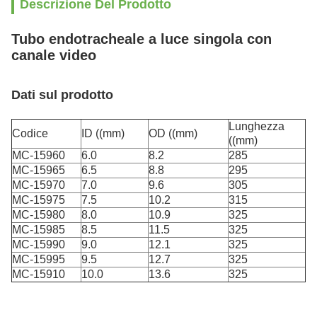
Descrizione Del Prodotto
Tubo endotracheale a luce singola con
canale video
Dati sul prodotto
Lunghezza
Codice
ID ((mm)
OD ((mm)
((mm)
MC-15960
6.0
8.2
285
MC-15965
6.5
8.8
295
MC-15970
7.0
9.6
305
MC-15975
7.5
10.2
315
MC-15980
8.0
10.9
325
MC-15985
8.5
11.5
325
MC-15990
9.0
12.1
325
MC-15995
9.5
12.7
325
MC-15910
10.0
13.6
325