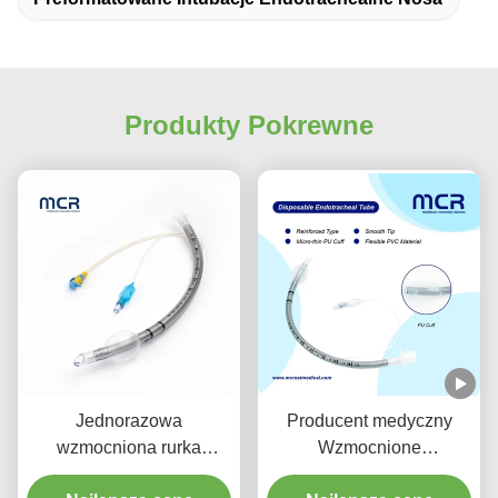
Produkty Pokrewne
Jednorazowa
Producent medyczny
wzmocniona rurka
Wzmocnione
endotrachealna z
jednorazowe rurki