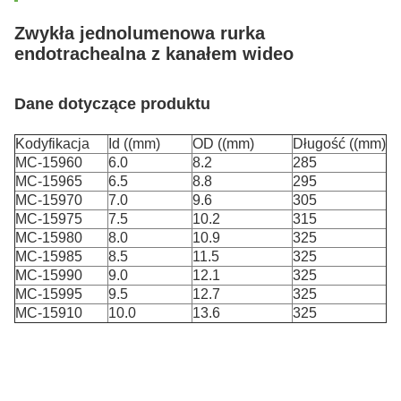
Zwykła jednolumenowa rurka
endotrachealna z kanałem wideo
Dane dotyczące produktu
Kodyfikacja
Id ((mm)
OD ((mm)
Długość ((mm)
MC-15960
6.0
8.2
285
MC-15965
6.5
8.8
295
MC-15970
7.0
9.6
305
MC-15975
7.5
10.2
315
MC-15980
8.0
10.9
325
MC-15985
8.5
11.5
325
MC-15990
9.0
12.1
325
MC-15995
9.5
12.7
325
MC-15910
10.0
13.6
325