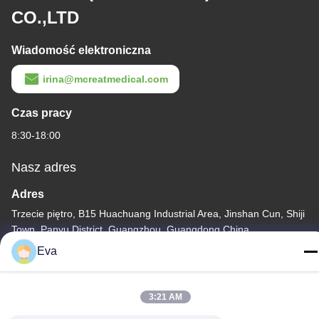
CO.,LTD
Wiadomość elektroniczna
irina@mcreatmedical.com
Czas pracy
8:30-18:00
Nasz adres
Adres
Trzecie piętro, B15 Huachuang Industrial Area, Jinshan Cun, Shiji
Town, Panyu District, Guangzhou, Guangdong China
Eva
Tel.
86-020-3156-0583
3:21 AM