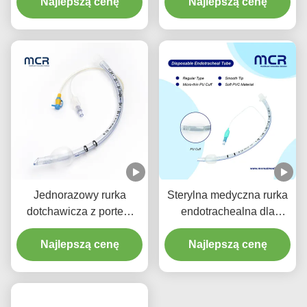
odciągaczem do
Najlepszą cenę
endotrachealne bez
Najlepszą cenę
zapobiegania VAP
DEHP
Jednorazowy rurka
Sterylna medyczna rurka
dotchawicza z portem
endotrachealna dla
ssącym - Bez DEHP
wszystkich rozmiarów z
Przezroczysty PVC z
Najlepszą cenę
Najlepszą cenę
CE ISO
pięcioletnią gwarancją
jakości