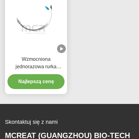
Wzmocniona
jednorazowa rurka
endotrachealna z
mikrocienkimi kajdanami
Najlepszą cenę
PU
Skontaktuj się z nami
MCREAT (GUANGZHOU) BIO-TECH