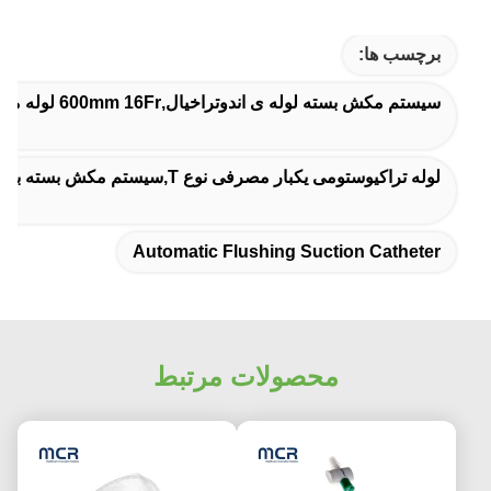
برچسب ها:
سیستم مکش بسته لوله ی اندوتراخیال,600mm 16Fr لوله مکش بسته,کاتتر مکش اتوماتیک
لوله تراکیوستومی یکبار مصرفی نوع T,سیستم مکش بسته با شستشوی خودکار,گارانتی لوله ترخئوستومی 72H
Automatic Flushing Suction Catheter
محصولات مرتبط