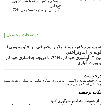
سیستم مکش بسته با شستشوی 
خودکار
, 
گارانتی لوله ترخئوستومی 72H
توضیحات محصول
سیستم مکش بسته یکبار مصرفی تراخئوستومی/
لوله ی اندوتراخئی
نوع T، آبشوری خودکار، 72H، با دریچه جداسازی خودکار
و پورت آبیاری
درخواست
برای حفظ تهویه و اکسیژن درمانی در هنگام مکش در بیماران تهویه شده
مکانیکی استفاده می شود.
نکات برجسته
- از عفونت متقاطع جلوگیری کنید