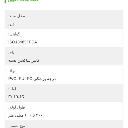
محل منبع:
چین
گواهی:
ISO13485/ FDA
نام:
کاتتر ساکشن بسته
مواد:
درجه پزشکی PVC، PU، PC
لوله:
10-15 Fr
طول لوله:
۳۰۰ تا ۶۰۰ میلی متر
نوع نسبی: