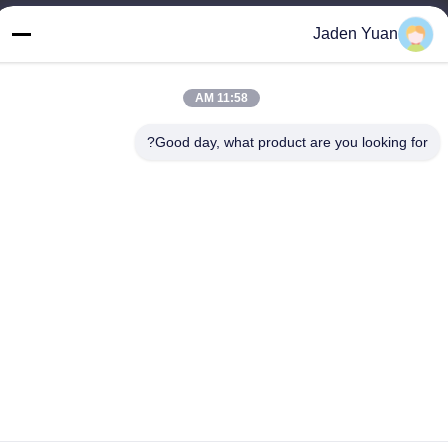
آدرس ما
Jaden Yuan
آدرس
طبقه سوم، B15 منطقه صنعتی Huachuang، Jinshan Cun، شهر Shiji،
11:58 AM
منطقه Panyu، گوانگژو، گوانگدونگ چین
Good day, what product are you looking for?
تلفن
86-020-3156-0583
چین کیفیت خوب سیستم مکش بسته عرضه کننده. حقوق چاپ -2026
MCREAT (GUANGZHOU) BIO-TECH CO.,LTD تمام حقوق محفوظ
است
سیاست حفظ حریم خصوصی
|
نقشه سایت