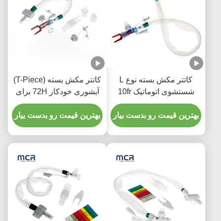
کاتتر مکش بسته نوع L
کاتتر مکش بسته (T-Piece)
شستشوی اتوماتیک 10fr
آبشوری خودکار 72H برای
72h مچ پا دو طرفه برای
بزرگسالان
بیمارستان
بهترین قیمت رو بدست بیار
بهترین قیمت رو بدست بیار