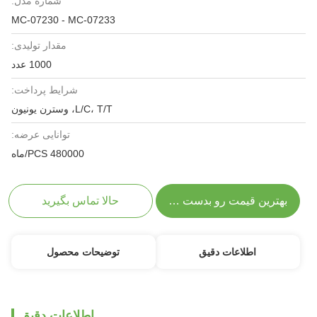
شماره مدل:
MC-07230 - MC-07233
مقدار تولیدی:
1000 عدد
شرایط پرداخت:
L/C، T/T، وسترن یونیون
توانایی عرضه:
480000 PCS/ماه
بهترین قیمت رو بدست بیار
حالا تماس بگیرید
اطلاعات دقیق
توضیحات محصول
اطلاعات دقیق