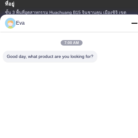
ที่อยู่
ชั้น 3 พื้นที่อุตสาหกรรม Huachuang B15 จินชานคุน เมืองชิจิ เขต
พานยู กวางโจว กวางดง จีน
Eva
โทรศัพท์
86-020-3156-0583
7:00 AM
Good day, what product are you looking for?
จีน คุณภาพดี ระบบดูดแบบปิด ผู้จัดจําหน่าย.ลิขสิทธิ์ -2026 MCREAT
(GUANGZHOU) BIO-TECH CO.,LTD สิทธิทั้งหมดถูกเก็บไว้
นโยบายความเป็นส่วนตัว
|
แผนผังเว็บไซต์