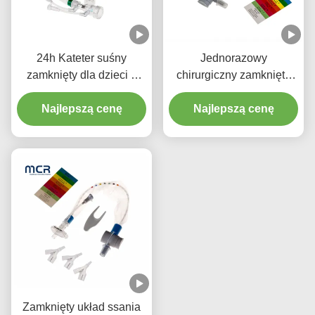
24h Kateter suśny
Jednorazowy
zamknięty dla dzieci z
chirurgiczny zamknięty
trzema złączami Y-piece
układ ssania
Najlepszą cenę
noworodki/pediatria-
Najlepszą cenę
łokcie
Zamknięty układ ssania