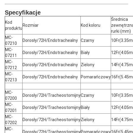
Specyfikacje
Średnica
Kod
Rozmiar
Kod koloru
zewnętrzn
produktu
rurki (mm)
MC-
Dorosły/72H/Endotrachealny
Czarny
10Fr(3.35
07210
MC-
Dorosły/72H/Endotrachealny
Biały
12Fr(4.05
07211
MC-
Dorosły/72H/Endotrachealny
Zielony
14Fr(4.75
07212
MC-
Dorosły/72H/Endotrachealny
Pomarańczowy
16Fr(5.45
07213
MC-
Dorosły/72H/Tracheostomijny
Czarny
10Fr(3.35
07200
MC-
Dorosły/72H/Tracheostomijny
Biały
12Fr(4.05
07201
MC-
Dorosły/72H/Tracheostomijny
Zielony
14Fr(4.75
07202
MC-
Dorosły/72H/Tracheostomijny
Pomarańczowy
16Fr(5.45