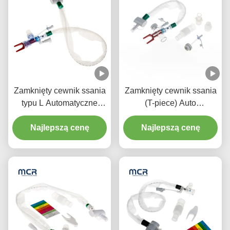
Zamknięty cewnik ssania
Zamknięty cewnik ssania
typu L Automatyczne
(T-piece) Auto
spłukiwanie 10fr 72h
spłukiwanie 72H dla
Podwójny obrotowy
Najlepszą cenę
Najlepszą cenę
dorosłych
łokieć dla szpitala