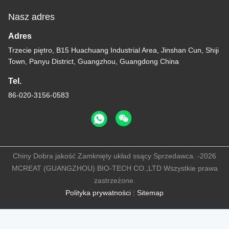
Nasz adres
Adres
Trzecie piętro, B15 Huachuang Industrial Area, Jinshan Cun, Shiji
Town, Panyu District, Guangzhou, Guangdong China
Tel.
86-020-3156-0583
Chiny Dobra jakość Zamknięty układ ssący Sprzedawca. -2026
MCREAT (GUANGZHOU) BIO-TECH CO.,LTD Wszystkie prawa
zastrzeżone.
Polityka prywatności
|
Sitemap