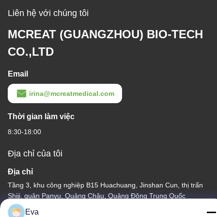
Liên hệ với chúng tôi
MCREAT (GUANGZHOU) BIO-TECH
CO.,LTD
Email
irina@mcreatmedical.com
Thời gian làm việc
8:30-18:00
Địa chỉ của tôi
Địa chỉ
Tầng 3, khu công nghiệp B15 Huachuang, Jinshan Cun, thị trấn
Shiji, quận Panyu, Quảng Châu, Quảng Đông Trung Quốc
Eva
Điện thoại