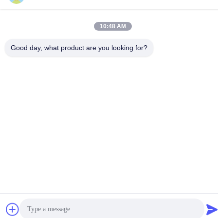
86-020-3156-0583
10:48 AM
Good day, what product are you looking for?
Trung Quốc Chất lượng tốt Hệ thống hút kín Nhà cung cấp. -2026
MCREAT (GUANGZHOU) BIO-TECH CO.,LTD Tất cả các quyền
được bảo lưu.
Chính sách bảo mật
|
Sơ đồ trang web