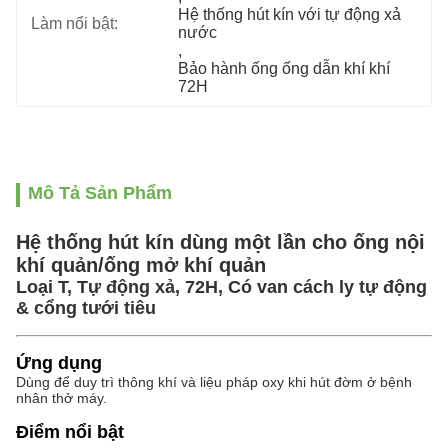
Hệ thống hút kín với tự động xả 
Làm nổi bật:
nước
, 
Bảo hành ống ống dẫn khí khí 
72H
Mô Tả Sản Phẩm
Hệ thống hút kín dùng một lần cho ống nội
khí quản/ống mở khí quản
Loại T, Tự động xả, 72H, Có van cách ly tự động
& cổng tưới tiêu
Ứng dụng
Dùng để duy trì thông khí và liệu pháp oxy khi hút đờm ở bệnh
nhân thở máy.
Điểm nổi bật