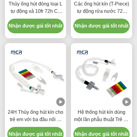
Thủy ống hút đóng loại L
Các ống hút kín (T-Piece)
tự động xả 10fr 72h Cổ
tự động rửa nước 72H
tay xoay kép cho bệnh
Đối với người lớn
Nhận được giá tốt nhất
viện
Nhận được giá tốt nhất
24H Thủy ống hút kín cho
Hệ thống hút kín dùng
trẻ em với ba đầu nối Y-
một lần phẫu thuật Trẻ sơ
Piece
sinh / Nhi khoa - khuỷu
Nhận được giá tốt nhất
Nhận được giá tốt nhất
tay