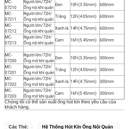
MC-
Người lớn/72H/
Đen
10Fr(3.35mm)
600mm
07210
Ống nội khí quản
MC-
Người lớn/72H/
Trắng
12Fr(4.05mm)
600mm
07211
Ống nội khí quản
MC-
Người lớn/72H/
Xanh lá
14Fr(4.75mm)
600mm
07212
Ống nội khí quản
MC-
Người lớn/72H/
Cam
16Fr(5.45mm)
600mm
07213
Ống nội khí quản
MC-
Người lớn/72H/
Đen
10Fr(3.35mm)
300mm
07200
Ống mở khí quản
MC-
Người lớn/72H/
Trắng
12Fr(4.05mm)
300mm
07201
Ống mở khí quản
MC-
Người lớn/72H/
Xanh lá
14Fr(4.75mm)
300mm
07202
Ống mở khí quản
MC-
Người lớn/72H/
Cam
16Fr(5.45mm)
300mm
07203
Ống mở khí quản
Chúng tôi có thể sản xuất ống hút kín theo yêu cầu của
khách hàng.
Các Thẻ:
Hệ Thống Hút Kín Ống Nội Quản