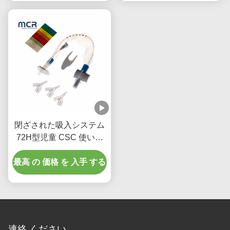
閉ざされた吸入システム
72H型児童 CSC 使い捨
て医療用品
最高 の 価格 を 入手 する
連絡 ください