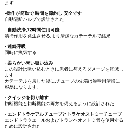
ます
-
操作が簡単で 時間を節約し 安全です
自動隔離バルブで設計された
- 自動洗浄,72時間使用可能
清掃作用を発生させる,より清潔なカテーテルで結果
- 連続呼吸
同時に換気する
- 柔らかい青い吸い込み
この設計は吸い込むときに患者に与えるダメージを軽減し
ます
カテーテルを戻した後に,チューブの先端は灌輸用清掃に
容易になります.
- クイッジを切り離す
切断機能と切断機能の両方を備えるように設計された
- エンドトラケアルチューブとトラケオストミーチューブ
エンドトラクエールおよびトランヘオストミ管を使用する
ために設計された