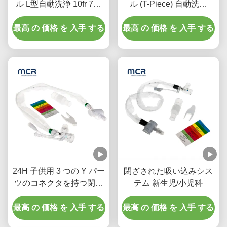
ル L型自動洗浄 10fr 72h
ル (T-Piece) 自動洗浄
病院用 双回転肘
72H 大人用
最高 の 価格 を 入手 する
最高 の 価格 を 入手 する
24H 子供用 3 つの Y パー
閉ざされた吸い込みシス
ツのコネクタを持つ閉ざ
テム 新生児/小児科
された吸入カテーテル
最高 の 価格 を 入手 する
最高 の 価格 を 入手 する