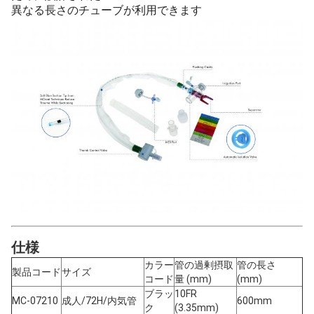
異なる長さのチューブが利用できます
仕様
カラー
管の過剰摂取
管の長さ
製品コード
サイズ
コード
量 (mm)
(mm)
ブラッ
10FR
MC-07210
成人/72H/内気管
600mm
ク
(3.35mm)