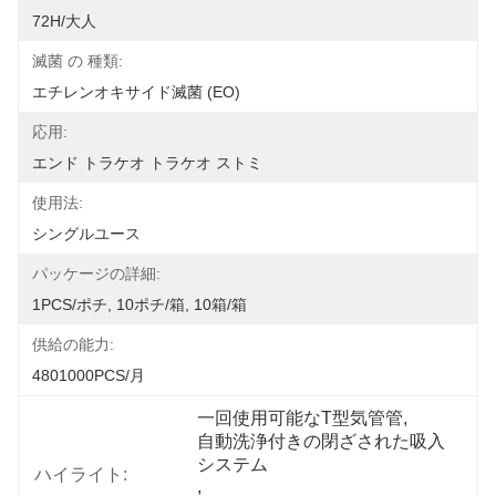
72H/大人
滅菌 の 種類:
エチレンオキサイド滅菌 (EO)
応用:
エンド トラケオ トラケオ ストミ
使用法:
シングルユース
パッケージの詳細:
1PCS/ポチ, 10ポチ/箱, 10箱/箱
供給の能力:
4801000PCS/月
一回使用可能なT型気管管
, 
自動洗浄付きの閉ざされた吸入
システム
ハイライト:
, 