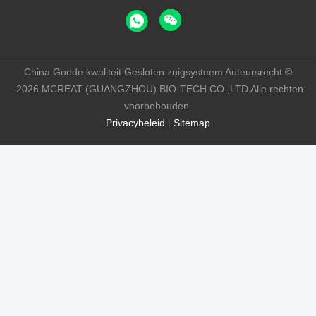
China Goede kwaliteit Gesloten zuigsysteem Auteursrecht ©
-2026 MCREAT (GUANGZHOU) BIO-TECH CO.,LTD Alle rechten
voorbehouden.
Privacybeleid
|
Sitemap