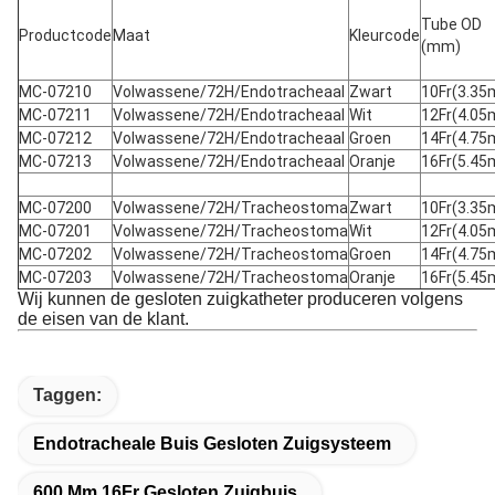
Tube OD
Productcode
Maat
Kleurcode
(mm)
MC-07210
Volwassene/72H/Endotracheaal
Zwart
10Fr(3.3
MC-07211
Volwassene/72H/Endotracheaal
Wit
12Fr(4.0
MC-07212
Volwassene/72H/Endotracheaal
Groen
14Fr(4.7
MC-07213
Volwassene/72H/Endotracheaal
Oranje
16Fr(5.4
MC-07200
Volwassene/72H/Tracheostoma
Zwart
10Fr(3.3
MC-07201
Volwassene/72H/Tracheostoma
Wit
12Fr(4.0
MC-07202
Volwassene/72H/Tracheostoma
Groen
14Fr(4.7
MC-07203
Volwassene/72H/Tracheostoma
Oranje
16Fr(5.4
Wij kunnen de gesloten zuigkatheter produceren volgens
de eisen van de klant.
Taggen:
Endotracheale Buis Gesloten Zuigsysteem
600 Mm 16Fr Gesloten Zuigbuis