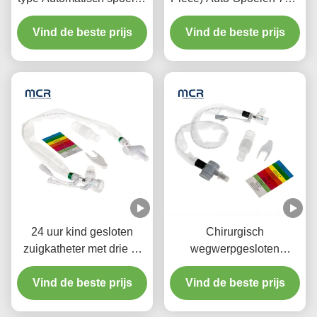
10fr 72h Dubbel draaiend
Voor Volwassenen
elleboog Voor ziekenhuis
Vind de beste prijs
Vind de beste prijs
24 uur kind gesloten
Chirurgisch
zuigkatheter met drie Y-
wegwerpgesloten
stuk connectoren
zuigstelsel
Vind de beste prijs
Neonaten/Pediatrie-
Vind de beste prijs
Ellebogen