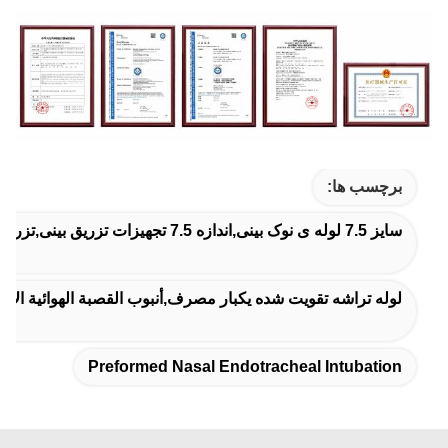
برچسب ها:
سایز 7.5 لوله ی نوک بینی,اندازه 7.5 تجهیزات تزریق بینی,تزریق پیش سازان به داخل بینی
لوله تراشه تقویت شده یکبار مصرف,أنبوب القصبة الهوائية الأنفي
Preformed Nasal Endotracheal Intubation