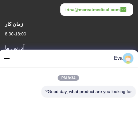
irina@mcreatmedical.com
زمان کار
8:30-18:00
آدرس ما
Eva
آدرس
طبقه سوم، B15 منطقه صنعتی Huachuang، Jinshan Cun، شهر Shiji،
منطقه Panyu، گوانگژو، گوانگدونگ چین
8:34 PM
تلفن
Good day, what product are you looking for?
86-020-3156-0583
چین کیفیت خوب سیستم مکش بسته عرضه کننده. حقوق چاپ -2026