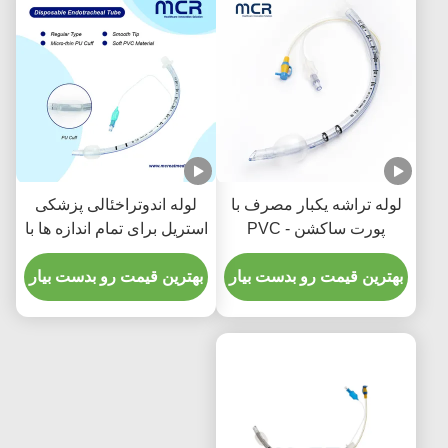
لوله تراشه یکبار مصرف با
لوله اندوتراخئالی پزشکی
پورت ساکشن - PVC
استریل برای تمام اندازه ها با
شفاف بدون DEHP برای
CE ISO
پنج سال ضمانت کیفیت
بهترین قیمت رو بدست بیار
بهترین قیمت رو بدست بیار