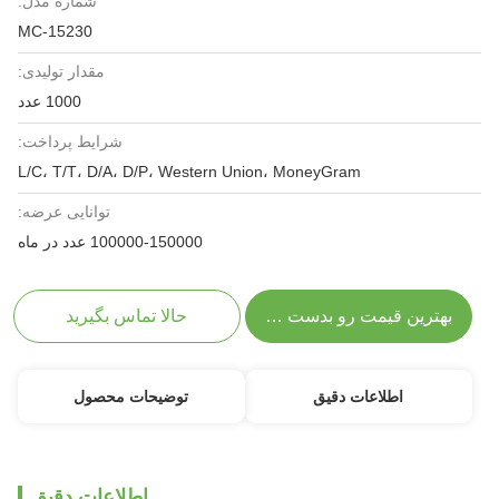
شماره مدل:
MC-15230
مقدار تولیدی:
1000 عدد
شرایط پرداخت:
L/C، T/T، D/A، D/P، Western Union، MoneyGram
توانایی عرضه:
100000-150000 عدد در ماه
بهترین قیمت رو بدست بیار
حالا تماس بگیرید
اطلاعات دقیق
توضیحات محصول
اطلاعات دقیق