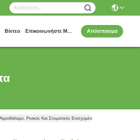
Βίντεο
Επικοινωνήστε Μαζί Μας
Απόσπασμα
τα
εροθάλαμο, Ρινικός Και Στοματικός Ενισχυμένος Σωλήνας ET, Μη Πα