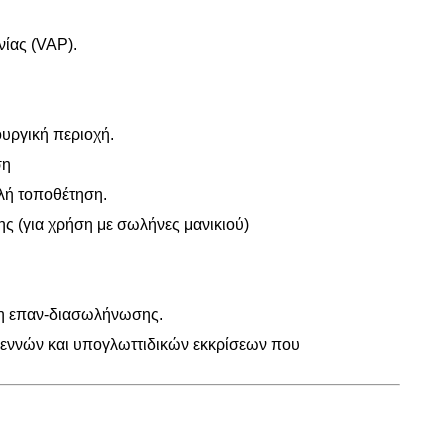
νίας (VAP).
ουργική περιοχή.
ση
αλή τοποθέτηση.
ς (για χρήση με σωλήνες μανικιού)
γκη επαν-διασωλήνωσης.
λεννών και υπογλωττιδικών εκκρίσεων που