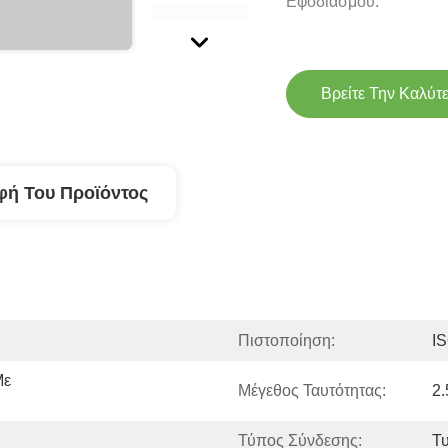
Εφοδιασμού:
Βρείτε Την Καλύτ
φή Του Προϊόντος
Πιστοποίηση:
I
ε 
Μέγεθος Ταυτότητας:
2
Τύπος Σύνδεσης:
Τ