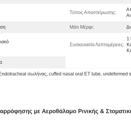
Απ
Τύπος Αποστείρωσης:
Αι
εση
Μάτι Μέρφι:
Δι
1
ακό 
Συσκευασία Λεπτομέρειες:
Κ
Κ
α
Endotracheal σωλήνας
, 
cuffed nasal oral ET tube
, 
undeformed s
αρρόφησης με Αεροθάλαμο Ρινικής & Στοματι