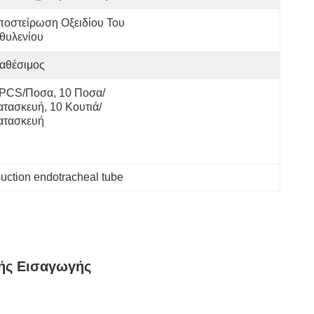
οστείρωση Οξειδίου Του 
θυλενίου
αθέσιμος
 PCS/ποσα, 10 Ποσα/
ατασκευή, 10 Κουτιά/
ατασκευή
uction endotracheal tube
κής Εισαγωγής