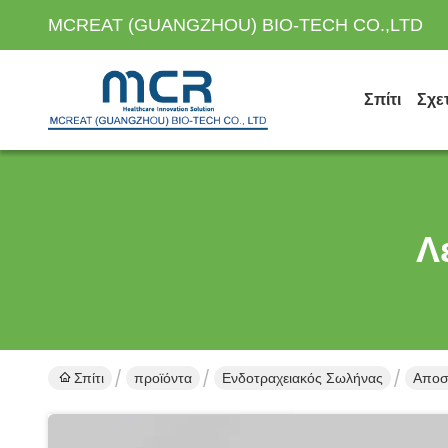
MCREAT (GUANGZHOU) BIO-TECH CO.,LTD
Σπίτι
Σχε
Λ
Σπίτι
προϊόντα
Ενδοτραχειακός Σωλήνας
Αποσ