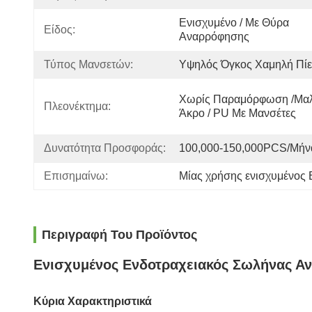
Ενισχυμένο / Με Θύρα 
Είδος:
Αναρρόφησης
Τύπος Μανσετών:
Υψηλός Όγκος Χαμηλή Πί
Χωρίς Παραμόρφωση /Μαλ
Πλεονέκτημα:
Άκρο / PU Με Μανσέτες
Δυνατότητα Προσφοράς:
100,000-150,000PCS/μήν
Επισημαίνω:
Μίας χρήσης ενισχυμένος 
Περιγραφή Του Προϊόντος
Ενισχυμένος Ενδοτραχειακός Σωλήνας Αν
Κύρια Χαρακτηριστικά