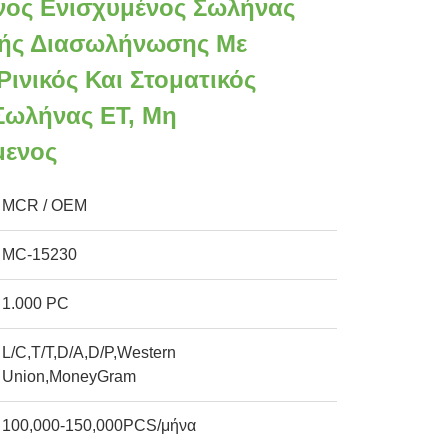
ος Ενισχυμένος Σωλήνας
κής Διασωλήνωσης Με
ινικός Και Στοματικός
Σωλήνας ET, Μη
ενος
MCR / OEM
MC-15230
1.000 PC
L/C,T/T,D/A,D/P,Western
Union,MoneyGram
100,000-150,000PCS/μήνα