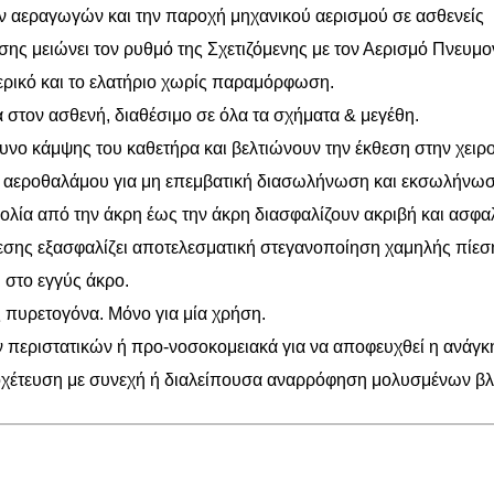
ων αεραγωγών και την παροχή μηχανικού αερισμού σε ασθενείς
ς μειώνει τον ρυθμό της Σχετιζόμενης με τον Αερισμό Πνευμο
ερικό και το ελατήριο χωρίς παραμόρφωση.
 στον ασθενή, διαθέσιμο σε όλα τα σχήματα & μεγέθη.
υνο κάμψης του καθετήρα και βελτιώνουν την έκθεση στην χειρ
ρα αεροθαλάμου για μη επεμβατική διασωλήνωση και εκσωλήνω
βολία από την άκρη έως την άκρη διασφαλίζουν ακριβή και ασφ
ης εξασφαλίζει αποτελεσματική στεγανοποίηση χαμηλής πίεση
 στο εγγύς άκρο.
ς πυρετογόνα. Μόνο για μία χρήση.
ων περιστατικών ή προ-νοσοκομειακά για να αποφευχθεί η ανά
οχέτευση με συνεχή ή διαλείπουσα αναρρόφηση μολυσμένων β