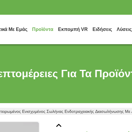
τικά Με Εμάς
Προϊόντα
Εκπομπή VR
Ειδήσεις
Λύσεις
επτομέρειες Για Τα Προϊόν
τειρωμένος Ενισχυμένος Σωλήνας Ενδοτραχειακής Διασωλήνωσης Με Α