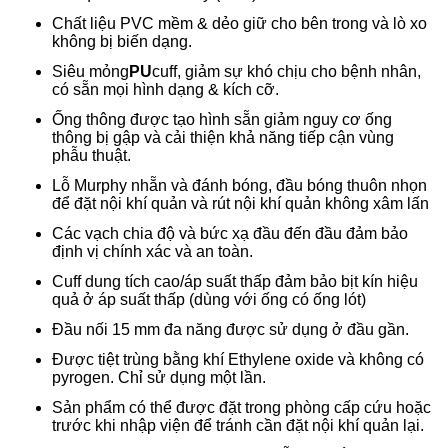
Chất liệu PVC mềm & dẻo giữ cho bên trong và lò xo
không bị biến dạng.
Siêu mỏng
PU
cuff, giảm sự khó chịu cho bệnh nhân,
có sẵn mọi hình dạng & kích cỡ.
Ống thông được tạo hình sẵn giảm nguy cơ ống
thông bị gập và cải thiện khả năng tiếp cận vùng
phẫu thuật.
Lỗ Murphy nhẵn và đánh bóng, đầu bóng thuôn nhọn
để đặt nội khí quản và rút nội khí quản không xâm lấn
Các vạch chia độ và bức xạ đầu đến đầu đảm bảo
định vị chính xác và an toàn.
Cuff dung tích cao/áp suất thấp đảm bảo bịt kín hiệu
quả ở áp suất thấp (dùng với ống có ống lót)
Đầu nối 15 mm đa năng được sử dụng ở đầu gần.
Được tiệt trùng bằng khí Ethylene oxide và không có
pyrogen. Chỉ sử dụng một lần.
Sản phẩm có thể được đặt trong phòng cấp cứu hoặc
trước khi nhập viện để tránh cần đặt nội khí quản lại.