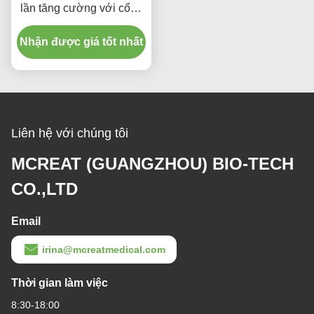
Bụi nội quản tăng cường
Các nhà sản xuất y tế
dùng một lần với cổng hút
Củng cố ống nội quản
để ngăn ngừa VAP
dùng một lần miễn DEHP
Nhận được giá tốt nhất
Nhận được giá tốt nhất