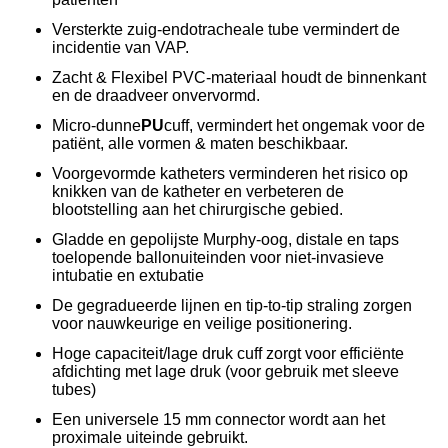
Versterkte zuig-endotracheale tube vermindert de
incidentie van VAP.
Zacht & Flexibel PVC-materiaal houdt de binnenkant
en de draadveer onvervormd.
Micro-dunne
PU
cuff, vermindert het ongemak voor de
patiënt, alle vormen & maten beschikbaar.
Voorgevormde katheters verminderen het risico op
knikken van de katheter en verbeteren de
blootstelling aan het chirurgische gebied.
Gladde en gepolijste Murphy-oog, distale en taps
toelopende ballonuiteinden voor niet-invasieve
intubatie en extubatie
De gegradueerde lijnen en tip-to-tip straling zorgen
voor nauwkeurige en veilige positionering.
Hoge capaciteit/lage druk cuff zorgt voor efficiënte
afdichting met lage druk (voor gebruik met sleeve
tubes)
Een universele 15 mm connector wordt aan het
proximale uiteinde gebruikt.