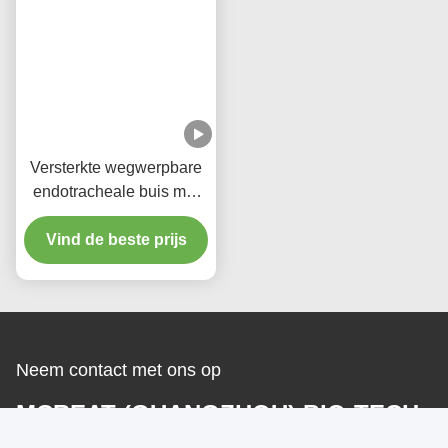
Versterkte wegwerpbare
endotracheale buis met
zuigpoort micro dunne
Vind de beste prijs
PU-manschetten
Neem contact met ons op
MCREAT (GUANGZHOU) BIO-TECH