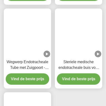
Wegwerp Endotracheale
Steriele medische
Tube met Zuigpoort -
endotracheale buis voor
DEHP-vrij Transparant
alle maten met CE ISO
Vind de beste prijs
PVC voor Vijf Jaar
Vind de beste prijs
Kwaliteitsgarantie