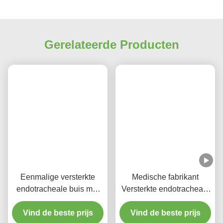
Gerelateerde Producten
Eenmalige versterkte
Medische fabrikant
endotracheale buis met
Versterkte endotracheale
zuigpoort voor VAP-
buis voor eenmalig
Vind de beste prijs
preventie
Vind de beste prijs
gebruik DEHPvrij