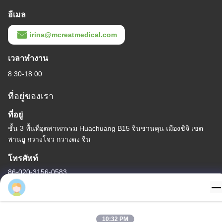
ท่อช่วยหายใจชนิดใช้แล้ว
ท่อ Endotracheal การ
ทิ้งพร้อมช่องดูด - ปลอด
แพทย์ที่ไร้สมบูรณ์ สําหรับ
สาร DEHP PVC ใส รับ
ทุกขนาดที่มี CE ISO
ประกันคุณภาพ 5 ปี
หา ราคา ที่ ดี ที่สุด
หา ราคา ที่ ดี ที่สุด
10:32 PM