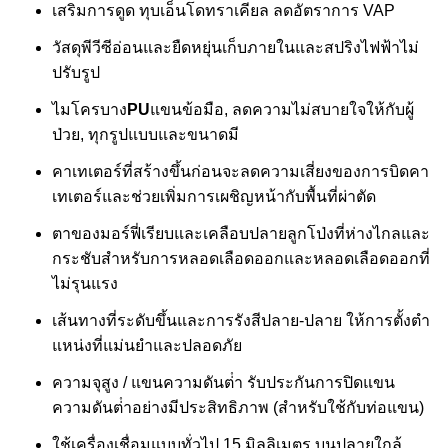
เสริมการดูด ทุบเอ็นโดทราเคียล ลดอัตราการ VAP
วัสดุพีวีซีอ่อนและยืดหยุ่นเก็บภายในและสปริงไฟฟ้าไม่
ปรับรูป
ไมโครบาง
PU
แขนข้อมือ, ลดความไม่สบายใจให้กับผู้
ป่วย, ทุกรูปแบบและขนาดมี
คาเทเตอร์ที่สร้างขึ้นก่อนจะลดความเสี่ยงของการบิดคา
เทเตอร์และช่วยเพิ่มการเผชิญหน้ากับพื้นที่ผ่าตัด
ตาของมอร์ฟี่เรียบและเคลือบปลายลูกโป่งที่ห่างไกลและ
กระชับสําหรับการหลอดเลือดออกและหลอดเลือดออกที่
ไม่รุนแรง
เส้นทางที่ระดับขึ้นและการรังสีปลาย-ปลาย ให้การตั้งตํา
แหน่งที่แม่นยําและปลอดภัย
ความจุสูง / แขนความดันต่ํา รับประกันการปิดแขน
ความดันต่ําอย่างมีประสิทธิภาพ (สําหรับใช้กับท่อแขน)
ใช้เครื่องเชื่อมแบบทั่วไป 15 มิลลิเมตร บนปลายใกล้