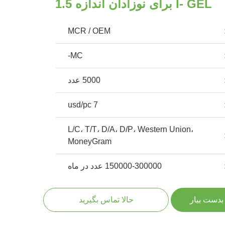
I- GEL برای نوزادان اندازه 1.5
MCR / OEM
MC-
5000 عدد
7 usd/pc
L/C، T/T، D/A، D/P، Western Union،
MoneyGram
150000-300000 عدد در ماه
بدست بیار
حالا تماس بگیرید