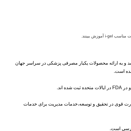
وزش ببینند.
در پارک صنعتی Hua Chuang ، گوانگژو ، چین واقع شده است. MCR Medical در سال 2018 تاسیس شد و به ارائه محصولات یکبار مصرفی پزشکی در سراسر جهان
شده است.
به ارائه محصولات نوآورانه و راه حل های بهداشتی برای زمینه پزشکی است. ما یک تیم R&D نخبه با قدرت قوی در تحقیق و توسعه،خدمات مدیریت برای خدمات