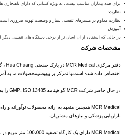
برای همه بیماران مناسب نیست، به ویژه کسانی که دارای ناهنجاری ها
نظارت
:
نظارت مداوم بر مسیرهای تنفسی بیمار و وضعیت تهویه ضروری است در حالی که از - gel
آموزش
:
در حالی که استفاده از آن آسان تر از برخی دستگاه های تنفسی دیگر است، ارائ
مشخصات شرکت
اختصاص داده شده است.با تمرکز بر بیهوشیمحصولات ما به آمریک
در حال حاضر شرکت MCR گواهینامه GMP، ISO 13485 را به دست آورده و انواع محصولات پزشکی گواهینامه CE را دریافت کرده و در FDA در ایالات متحده ثبت شده اند.
بازاریابی پزشکی و نیازهای مشتریان.
MCR Medical دارای یک کارگاه تصفیه 100،000 متر مربع در محل است.ام سي آر پزشکي مجهز به خط توليد پیشرفته و امکانات بازرسي است.