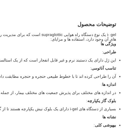
توضیحات محصول
i- gel یک نوع دستگاه راه هوای
های آن وجود دارد، استفاده ها و مزایای:
ویژگی ها
طراحی
:
این ژل دارای یک دستبند نرم و غیر قابل انفجار است که از یک استال
تناسب آناتومی
:
آن را طراحی کرده اند تا با خطوط طبیعی حنجره و حنجره مطابقت داش
اندازه ها
:
در اندازه های مختلف برای پذیرش جمعیت های مختلف بیمار، از جمله 
بلوک گاز یکپارچه
:
بسیاری از دستگاه های i-gel دارای یک بلوک نیش یکپارچه هستند تا از گاز گرفتن بیمار در دستگاه جلوگیری کند، که می تواند به حفظ نفوذ راه هوایی کمک کند.
نشانه ها
بیهوشی کلی
: