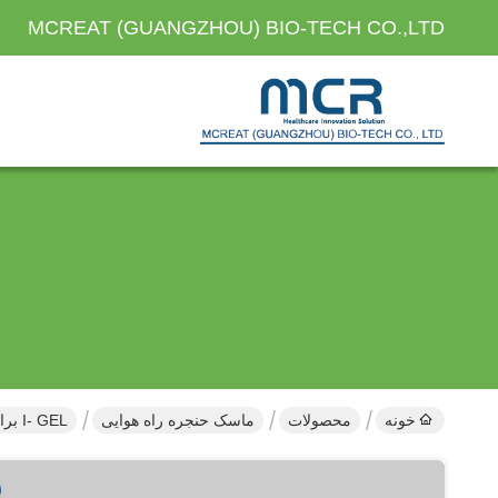
MCREAT (GUANGZHOU) BIO-TECH CO.,LTD
خونه
محصولات
ماسک حنجره راه هوایی
I- GEL برای نوزادان اندازه 1.5