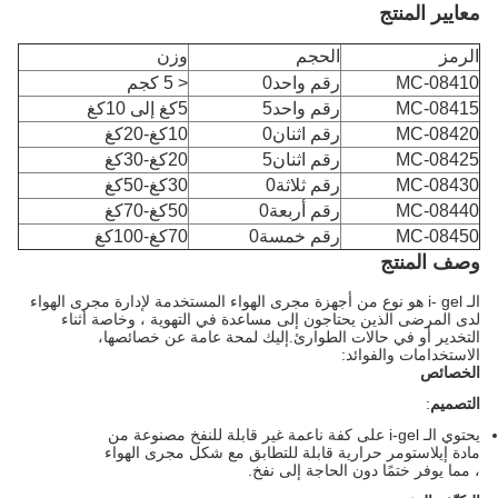
معايير المنتج
الرمز
الحجم
وزن
MC-08410
رقم واحد0
< 5 كجم
MC-08415
رقم واحد5
5كغ إلى 10كغ
MC-08420
رقم اثنان0
10كغ-20كغ
MC-08425
رقم اثنان5
20كغ-30كغ
MC-08430
رقم ثلاثة0
30كغ-50كغ
MC-08440
رقم أربعة0
50كغ-70كغ
MC-08450
رقم خمسة0
70كغ-100كغ
وصف المنتج
الـ i- gel هو نوع من أجهزة مجرى الهواء المستخدمة لإدارة مجرى الهواء
لدى المرضى الذين يحتاجون إلى مساعدة في التهوية ، وخاصة أثناء
التخدير أو في حالات الطوارئ.إليك لمحة عامة عن خصائصها،
الاستخدامات والفوائد:
الخصائص
التصميم
:
يحتوي الـ i-gel على كفة ناعمة غير قابلة للنفخ مصنوعة من
مادة إيلاستومر حرارية قابلة للتطابق مع شكل مجرى الهواء
، مما يوفر ختمًا دون الحاجة إلى نفخ.