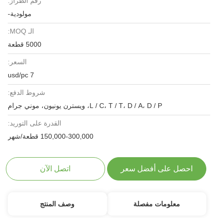
رقم الطراز:
مولودية-
الـ MOQ:
5000 قطعة
السعر:
7 usd/pc
شروط الدفع:
L / C، T / T، D / A، D / P، ويسترن يونيون، موني جرام
القدرة على التوريد:
150,000-300,000 قطعة/شهر
احصل على أفضل سعر
اتصل الآن
معلومات مفصلة
وصف المنتج