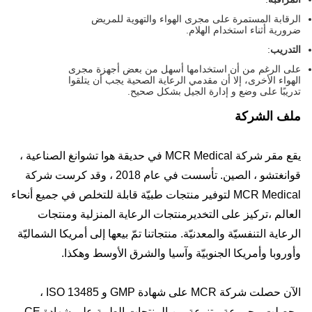
الرقابة المستمرة على مجرى الهواء والتهوية للمريض
ضرورية أثناء استخدام الهلام.
التدريب
:
على الرغم من أن استخدامها أسهل من بعض أجهزة مجرى
الهواء الأخرى، إلا أن مقدمي الرعاية الصحية يجب أن يتلقوا
تدريبًا على وضع و إدارة الجيل بشكل صحيح.
ملف الشركة
يقع مقر شركة MCR Medical في حديقة هوا تشوانغ الصناعية ،
قوانغتشو ، الصين. تأسست في عام 2018 ، وقد كرست شركة
MCR Medical لتوفير منتجات طبيّة قابلة للتخلص في جميع أنحاء
العالم ،تركيز على التخديرمنتجات الرعاية المنزلية ومنتجات
الرعاية التنفسيّة والمعدنيّة. منتجاتنا تمّ بيعها إلى أمريكا الشماليّة
وأوروبا وأمريكا الجنوبيّة وآسيا والشرق الأوسط وهكذا.
الآن حصلت شركة MCR على شهادة GMP و ISO 13485 ،
وحصلت مجموعة متنوعة من المنتجات الطبية على شهادة CE ،