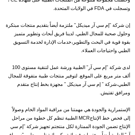
وتسجلت في FDA في الولايات المتحدة.
إن شركة "إم سي آر ميديكل" ملتزمة أيضاً بتقديم منتجات مبتكرة
وحلول صحية للمجال الطبي. لدينا فريق أبحاث وتطوير متميز
بقوة قوية في البحث والتطوير،خدمات الإدارة لخدمة التسويق
الطبي واحتياجات العملاء.
لدى شركة "إم سي آر" الطبية ورشة عمل لتنقية مستوى 100
ألف متر مربع على الموقع. لتوفير منتجات طبية متفوقة للمجال
الطبي،شركة " إم سي آر ميديكل " مجهزة بخط إنتاج متقدم
ومرافق تفتيش.
الإستمرارية والجودة هي مهمتنا من مراقبة المواد الخام وصولاً
إلى فحص خط الإنتاجMCR الطبية تنظم كل خطوة من مراحل
الإنتاج تضمن الجودة الممتازة لكل منتجتم تجهيز شركة "إم سي
آر" الطبية أيضاً بمختبرات فيزيائية وكيميائية تلبي معايير "سي إف