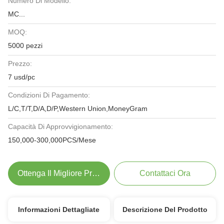
Numero Di Modello:
MC...
MOQ:
5000 pezzi
Prezzo:
7 usd/pc
Condizioni Di Pagamento:
L/C,T/T,D/A,D/P,Western Union,MoneyGram
Capacità Di Approvvigionamento:
150,000-300,000PCS/Mese
Ottenga Il Migliore Prezzo
Contattaci Ora
Informazioni Dettagliate
Descrizione Del Prodotto