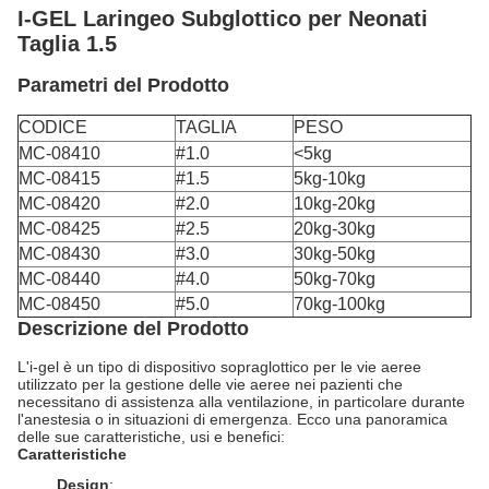
I-GEL Laringeo Subglottico per Neonati
Taglia 1.5
Parametri del Prodotto
CODICE
TAGLIA
PESO
MC-08410
#1.0
<5kg
MC-08415
#1.5
5kg-10kg
MC-08420
#2.0
10kg-20kg
MC-08425
#2.5
20kg-30kg
MC-08430
#3.0
30kg-50kg
MC-08440
#4.0
50kg-70kg
MC-08450
#5.0
70kg-100kg
Descrizione del Prodotto
L'i-gel è un tipo di dispositivo sopraglottico per le vie aeree
utilizzato per la gestione delle vie aeree nei pazienti che
necessitano di assistenza alla ventilazione, in particolare durante
l'anestesia o in situazioni di emergenza. Ecco una panoramica
delle sue caratteristiche, usi e benefici:
Caratteristiche
Design
: