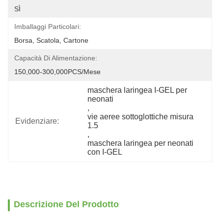
SÌ
Imballaggi Particolari:
Borsa, Scatola, Cartone
Capacità Di Alimentazione:
150,000-300,000PCS/Mese
maschera laringea I-GEL per 
neonati
, 
vie aeree sottoglottiche misura 
Evidenziare:
1.5
, 
maschera laringea per neonati 
con I-GEL
Descrizione Del Prodotto